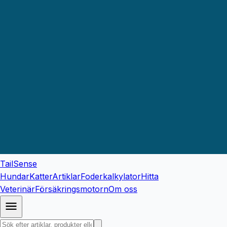
TailSense
Hundar
Katter
Artiklar
Foderkalkylator
Hitta
Veterinär
Försäkringsmotorn
Om oss