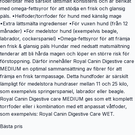
foderbitar med särskilt lättsmält konsistens och är berikat
med omega-fettsyror för att stödja en frisk och glansig
päls. •Helfoder/torrfoder för hund med känslig mage
•Extra lättsmälta ingredienser •För vuxen hund (från 12
månader) •För medelstor hund (exempelvis beagle,
labrador, cockerspaniel) •Omega-fettsyror för att främja
en frisk & glansig päls Hundar med nedsatt matsmältning
tenderar att bli hårda magen och löper en större risk för
förstoppning. Därför innehåller Royal Canin Digestive care
MEDIUM en optimal sammansättning av fibrer för att
främja en frisk tarmpassage. Detta hundfoder är särskilt
lämpligt för medelstora hundraser mellan 11 och 25 kilo,
som exempelvis springerspaniel, labrador eller beagle.
Royal Canin Digestive care MEDIUM ges som ett komplett
torrfoder eller i kombination med ett anpassat våtfoder,
som exempelvis: Royal Canin Digestive Care WET.
Bästa pris