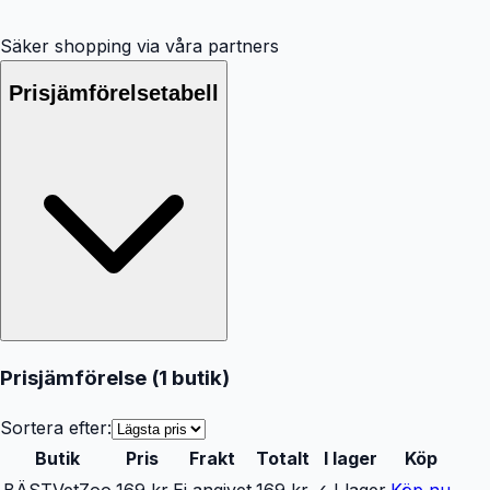
Säker shopping via våra partners
Prisjämförelsetabell
Prisjämförelse (
1
butik
)
Sortera efter:
Butik
Pris
Frakt
Totalt
I lager
Köp
BÄST
VetZoo
169 kr
Ej angivet
169 kr
✓ I lager
Köp nu