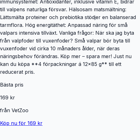
immunsystemet: Antioxidanter, inklusive vitamin E, bidrar
till valpens naturliga försvar. Hälsosam matsmältning:
Lättsmälta proteiner och prebiotika stödjer en balanserad
tarmflora. Hög energitäthet: Anpassad näring för små
valpars intensiva tillväxt. Vanliga frågor: När ska jag byta
från valpfoder till vuxenfoder? Små valpar bör byta till
vuxenfoder vid cirka 10 månaders ålder, när deras
näringsbehov förändras. Köp mer – spara mer! Just nu
kan du köpa **4 förpackningar á 12x85 g** till ett
reducerat pris.
Bästa pris
169 kr
från
VetZoo
Köp nu för 169 kr