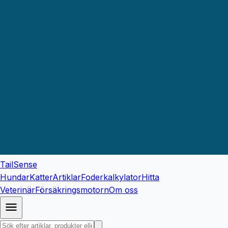
TailSense
Hundar
Katter
Artiklar
Foderkalkylator
Hitta
Veterinär
Försäkringsmotorn
Om oss