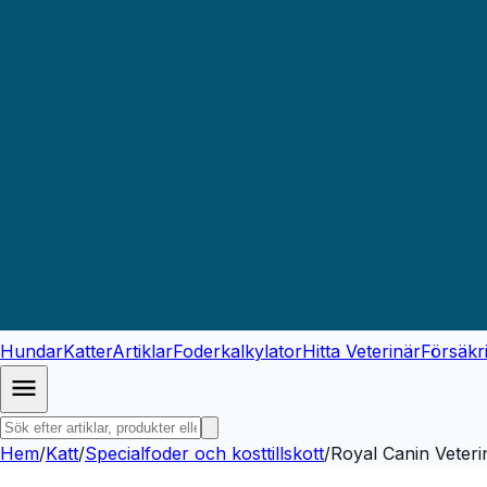
Hundar
Katter
Artiklar
Foderkalkylator
Hitta Veterinär
Försäkr
Hem
/
Katt
/
Specialfoder och kosttillskott
/
Royal Canin Veteri