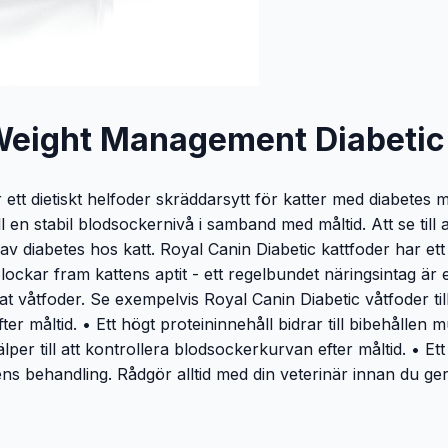
 Weight Management Diabetic
t dietiskt helfoder skräddarsytt för katter med diabetes mel
l en stabil blodsockernivå i samband med måltid. Att se till 
ing av diabetes hos katt. Royal Canin Diabetic kattfoder har
ockar fram kattens aptit - ett regelbundet näringsintag är e
at våtfoder. Se exempelvis Royal Canin Diabetic våtfoder ti
 måltid. • Ett högt proteininnehåll bidrar till bibehållen mu
lper till att kontrollera blodsockerkurvan efter måltid. • Ett m
s behandling. Rådgör alltid med din veterinär innan du ger d