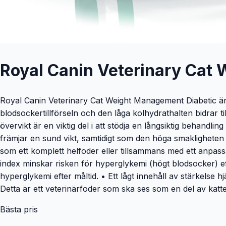
Royal Canin Veterinary Cat
Royal Canin Veterinary Cat Weight Management Diabetic är et
blodsockertillförseln och den låga kolhydrathalten bidrar til
övervikt är en viktig del i att stödja en långsiktig behandl
främjar en sund vikt, samtidigt som den höga smakligheten l
som ett komplett helfoder eller tillsammans med ett anpass
index minskar risken för hyperglykemi (högt blodsocker) efter
hyperglykemi efter måltid. • Ett lågt innehåll av stärkelse hjä
Detta är ett veterinärfoder som ska ses som en del av katten
Bästa pris