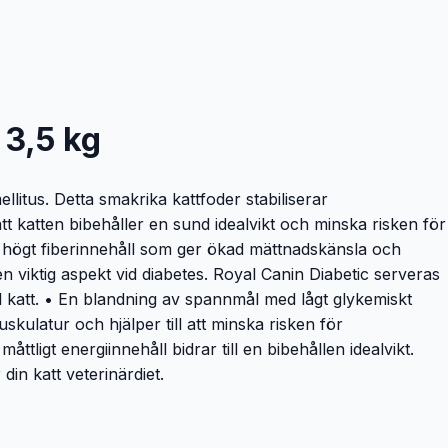
 3,5 kg
litus. Detta smakrika kattfoder stabiliserar
att katten bibehåller en sund idealvikt och minska risken för
 ett högt fiberinnehåll som ger ökad mättnadskänsla och
n viktig aspekt vid diabetes. Royal Canin Diabetic serveras
ll katt. • En blandning av spannmål med lågt glykemiskt
skulatur och hjälper till att minska risken för
åttligt energiinnehåll bidrar till en bibehållen idealvikt.
in katt veterinärdiet.