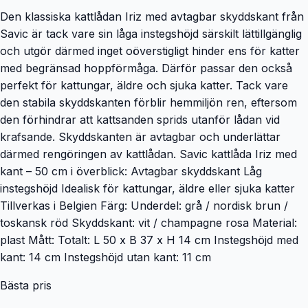
Den klassiska kattlådan Iriz med avtagbar skyddskant från
Savic är tack vare sin låga instegshöjd särskilt lättillgänglig
och utgör därmed inget oöverstigligt hinder ens för katter
med begränsad hoppförmåga. Därför passar den också
perfekt för kattungar, äldre och sjuka katter. Tack vare
den stabila skyddskanten förblir hemmiljön ren, eftersom
den förhindrar att kattsanden sprids utanför lådan vid
krafsande. Skyddskanten är avtagbar och underlättar
därmed rengöringen av kattlådan. Savic kattlåda Iriz med
kant – 50 cm i överblick: Avtagbar skyddskant Låg
instegshöjd Idealisk för kattungar, äldre eller sjuka katter
Tillverkas i Belgien Färg: Underdel: grå / nordisk brun /
toskansk röd Skyddskant: vit / champagne rosa Material:
plast Mått: Totalt: L 50 x B 37 x H 14 cm Instegshöjd med
kant: 14 cm Instegshöjd utan kant: 11 cm
Bästa pris