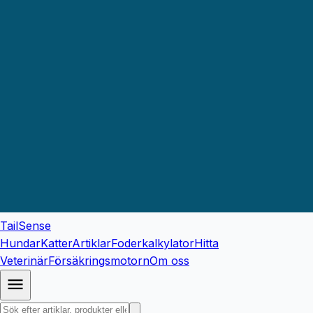
TailSense
Hundar
Katter
Artiklar
Foderkalkylator
Hitta
Veterinär
Försäkringsmotorn
Om oss