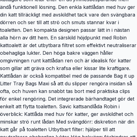
ändå funktionell lösning. Den enkla kattlådan med huv ger
din katt tillräckligt med avskildhet tack vare den svängbara
dörren och ser till att strö och smuts stannar kvar i
toaletten. Den kompakta designen passar lätt in i nästan
alla hörn av ditt hem. En särskild höjdpunkt med Robin
kattoalett är det utbytbara filtret som effektivt neutraliserar
obehagliga lukter. Den höga bakre väggen håller
omgivningen runt kattlådan ren och är idealisk för katter
som gillar att gräva och krafsa eller kissar lite kraftigare.
Kattlådan är också kompatibel med de passande Bag it up
Litter Tray Bags Maxi så att du slipper rengöra insidan så
ofta, och huven kan snabbt tas bort med praktiska clips
för enkel rengöring. Det integrerade bärhandtaget gör det
enkelt att flytta toaletten. Savic kattsandlåda Robin i
överblick: Kattlåda med huv för katter, ger avskildhet och
minskar strö runt lådan Med svängdörr: diskretion när din
katt går på toaletten Utbytbart filter: hjälper till att
neutralisera obehagliga lukter Hög bakvägg: förhindrar att