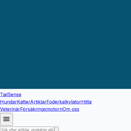
TailSense
Hundar
Katter
Artiklar
Foderkalkylator
Hitta
Veterinär
Försäkringsmotorn
Om oss