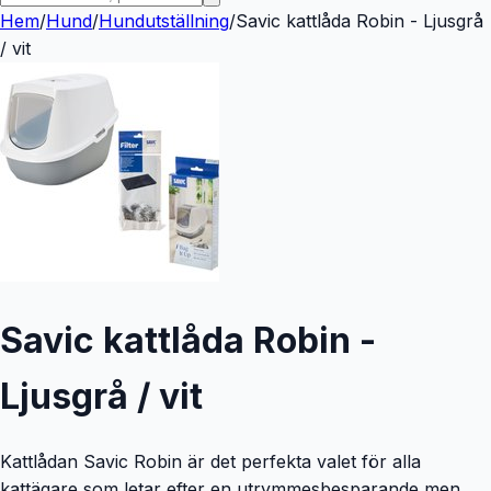
Hem
/
Hund
/
Hundutställning
/
Savic kattlåda Robin - Ljusgrå
/ vit
Savic kattlåda Robin -
Ljusgrå / vit
Kattlådan Savic Robin är det perfekta valet för alla
kattägare som letar efter en utrymmesbesparande men