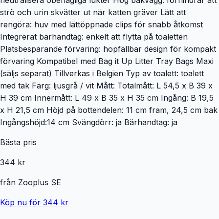
strö och urin skvätter ut när katten gräver Lätt att
rengöra: huv med lättöppnade clips för snabb åtkomst
Integrerat bärhandtag: enkelt att flytta på toaletten
Platsbesparande förvaring: hopfällbar design för kompakt
förvaring Kompatibel med Bag it Up Litter Tray Bags Maxi
(säljs separat) Tillverkas i Belgien Typ av toalett: toalett
med tak Färg: ljusgrå / vit Mått: Totalmått: L 54,5 x B 39 x
H 39 cm Innermått: L 49 x B 35 x H 35 cm Ingång: B 19,5
x H 21,5 cm Höjd på bottendelen: 11 cm fram, 24,5 cm bak
Ingångshöjd:14 cm Svängdörr: ja Bärhandtag: ja
Bästa pris
344 kr
från
Zooplus SE
Köp nu för 344 kr