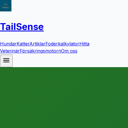
TailSense
Hundar
Katter
Artiklar
Foderkalkylator
Hitta
Veterinär
Försäkringsmotorn
Om oss