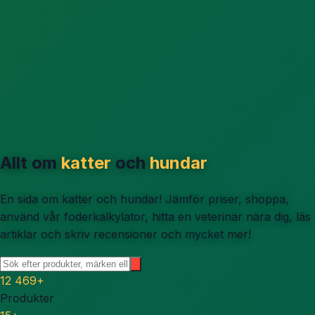
Allt om
katter
och
hundar
En sida om katter och hundar! Jämför priser, shoppa,
använd vår foderkalkylator, hitta en veterinär nära dig, läs
artiklar och skriv recensioner och mycket mer!
12 469
+
Produkter