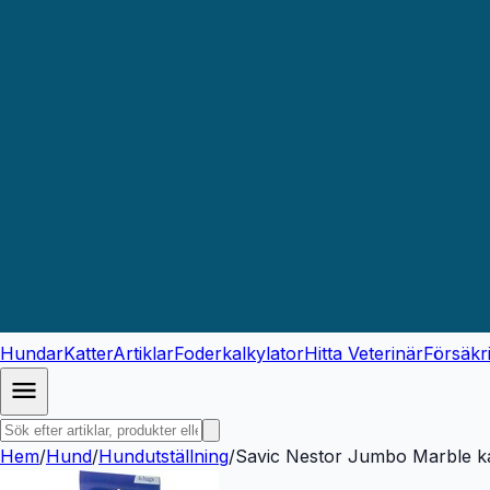
Hundar
Katter
Artiklar
Foderkalkylator
Hitta Veterinär
Försäkr
Hem
/
Hund
/
Hundutställning
/
Savic Nestor Jumbo Marble kat