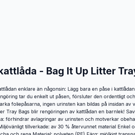
ttlåda - Bag It Up Litter Tr
attlådan enklare än någonsin: Lägg bara en påse i kattlådan
ngöring tar du enkelt ut påsen, försluter den ordentligt och
tstarka foliepåsarna, ingen urinsten kan bildas på insidan 
er Tray Bags blir rengöringen av kattlådan en barnlek! Savic
a: förhindrar avlagringar av urinsten och motverkar obehag
iljövänligt tillverkade: av 30 % återvunnet material Enkel
äscha och rena Material: polyeten (PE) Färg: mjölkigt transp