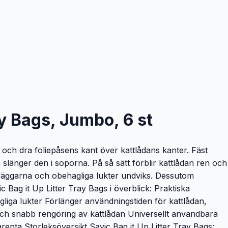
ay Bags, Jumbo, 6 st
 och dra foliepåsens kant över kattlådans kanter. Fäst
 slänger den i soporna. På så sätt förblir kattlådan ren och
av väggarna och obehagliga lukter undviks. Dessutom
 Bag it Up Litter Tray Bags i överblick: Praktiska
liga lukter Förlänger användningstiden för kattlådan,
 och snabb rengöring av kattlådan Universellt användbara
arenta Storleksöversikt Savic Bag it Up Litter Tray Bags: