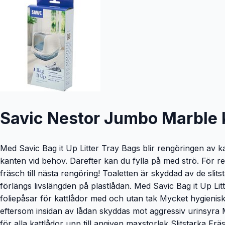
Savic Nestor Jumbo Marble ka
Med Savic Bag it Up Litter Tray Bags blir rengöringen av k
kanten vid behov. Därefter kan du fylla på med strö. För re
fräsch till nästa rengöring! Toaletten är skyddad av de sli
förlängs livslängden på plastlådan. Med Savic Bag it Up Litt
foliepåsar för kattlådor med och utan tak Mycket hygienisk
eftersom insidan av lådan skyddas mot aggressiv urinsyra M
för alla kattlådor upp till angiven maxstorlek Slitstarka Fr