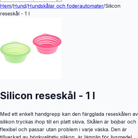
Hem
/
Hund
/
Hundskålar och foderautomater
/
Silicon
reseskål - 1 l
Silicon reseskål - 1 l
Med ett enkelt handgrepp kan den färgglada reseskålen av
silikon tryckas ihop till en platt skiva. Skålen är böjbar och
flexibel och passar utan problem i varje väska. Den är
tillverkad av högkvalitativ silikon, är lämplig för livsmedel