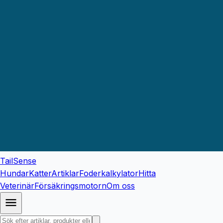
TailSense
Hundar
Katter
Artiklar
Foderkalkylator
Hitta
Veterinär
Försäkringsmotorn
Om oss