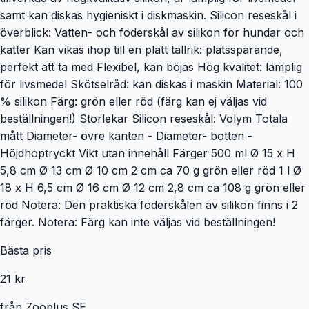
samt kan diskas hygieniskt i diskmaskin. Silicon reseskål i
överblick: Vatten- och foderskål av silikon för hundar och
katter Kan vikas ihop till en platt tallrik: platssparande,
perfekt att ta med Flexibel, kan böjas Hög kvalitet: lämplig
för livsmedel Skötselråd: kan diskas i maskin Material: 100
% silikon Färg: grön eller röd (färg kan ej väljas vid
beställningen!) Storlekar Silicon reseskål: Volym Totala
mått Diameter- övre kanten - Diameter- botten -
Höjdhoptryckt Vikt utan innehåll Färger 500 ml Ø 15 x H
5,8 cm Ø 13 cm Ø 10 cm 2 cm ca 70 g grön eller röd 1 l Ø
18 x H 6,5 cm Ø 16 cm Ø 12 cm 2,8 cm ca 108 g grön eller
röd Notera: Den praktiska foderskålen av silikon finns i 2
färger. Notera: Färg kan inte väljas vid beställningen!
Bästa pris
21 kr
från
Zooplus SE