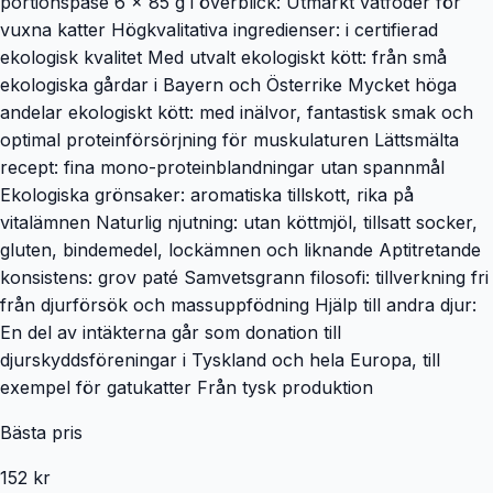
portionspåse 6 x 85 g i överblick: Utmärkt våtfoder för
vuxna katter Högkvalitativa ingredienser: i certifierad
ekologisk kvalitet Med utvalt ekologiskt kött: från små
ekologiska gårdar i Bayern och Österrike Mycket höga
andelar ekologiskt kött: med inälvor, fantastisk smak och
optimal proteinförsörjning för muskulaturen Lättsmälta
recept: fina mono-proteinblandningar utan spannmål
Ekologiska grönsaker: aromatiska tillskott, rika på
vitalämnen Naturlig njutning: utan köttmjöl, tillsatt socker,
gluten, bindemedel, lockämnen och liknande Aptitretande
konsistens: grov paté Samvetsgrann filosofi: tillverkning fri
från djurförsök och massuppfödning Hjälp till andra djur:
En del av intäkterna går som donation till
djurskyddsföreningar i Tyskland och hela Europa, till
exempel för gatukatter Från tysk produktion
Bästa pris
152 kr