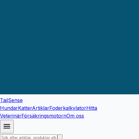
TailSense
Hundar
Katter
Artiklar
Foderkalkylator
Hitta
Veterinär
Försäkringsmotorn
Om oss