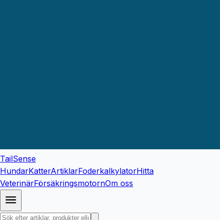
TailSense
Hundar
Katter
Artiklar
Foderkalkylator
Hitta
Veterinär
Försäkringsmotorn
Om oss