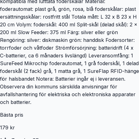
kompatibla med lufttäta foderskålar Material:
foderautomat: plast grå, grön, rosa, blå foderskålar: plast
ersättningsskålar: rostfritt stål Totala mått: L 32 x B 23 x H
20 cm Volym: foderskål: 400 ml Split-skål (delad skål): 2 x
200 ml Slow Feeder: 375 ml Färg: silver eller grön
Rengöring: silver: diskmaskin grön: handdisk Fodersorter:
torrfoder och våtfoder Strömförsörjning: batteridrift (4 x
C-batterier, ca 6 månaders livslängd) Leveransomfång: 1
SureFeed Mikrochip foderautomat, 1 grå foderskål, 1 delad
foderskål (2 fack) grå, 1 matta grå, 1 SureFlap RFID-hänge
för halsbandet Notera: Batterier ingår ej i leveransen.
Observera din kommuns särskilda anvisningar för
avfallshantering för elektriska och elektroniska apparater
och batterier.
Bästa pris
179 kr