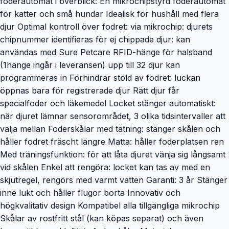
foderautomat i överblick: En mikrochipstyrd foderautomat
för katter och små hundar Idealisk för hushåll med flera
djur Optimal kontroll över fodret: via mikrochip: djurets
chipnummer identifieras för ej chippade djur: kan
användas med Sure Petcare RFID-hänge för halsband
(1hänge ingår i leveransen) upp till 32 djur kan
programmeras in Förhindrar stöld av fodret: luckan
öppnas bara för registrerade djur Rätt djur får
specialfoder och läkemedel Locket stänger automatiskt:
när djuret lämnar sensorområdet, 3 olika tidsintervaller att
välja mellan Foderskålar med tätning: stänger skålen och
håller fodret fräscht längre Matta: håller foderplatsen ren
Med träningsfunktion: för att låta djuret vänja sig långsamt
vid skålen Enkel att rengöra: locket kan tas av med en
skjutregel, rengörs med varmt vatten Garanti: 3 år Stänger
inne lukt och håller flugor borta Innovativ och
högkvalitativ design Kompatibel alla tillgängliga mikrochip
Skålar av rostfritt stål (kan köpas separat) och även