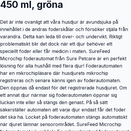
450 ml, gröna
Det är inte ovanligt att våra husdjur är avundsjuka på
innehållet i de andras foderskålar och försöker stjäla från
varandra. Detta kan leda till över- och undervikt. Riktigt
problematiskt blir det dock när ett djur behöver ett
speciellt foder eller får medicin i maten. SureFeed
Microchip foderautomat från Sure Petcare är en perfekt
lösning för alla hushåll med flera djur! Foderautomaten
har en mikrochipläsare där husdjurets mikrochip
registreras och senare känns igen av foderautomaten.
Den öppnas då endast för det registrerade husdjuret. Om
ett annat djur närmar sig foderautomaten öppnar sig
luckan inte eller så stängs den genast. På så sätt
säkerställer automaten att varje djur endast får det foder
det ska ha. Locket på foderautomaten stängs automatiskt
när djuret lämnar sensorområdet. SureFeed Microchip