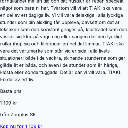
förhållandet mellan dig och ditt husdjur är redan speciellt –
något som bara ni har. Tvärtom vill vi att TIAKI ska vara
en del av ert dagliga liv. Vi vill vara delaktiga i alla lyckliga
stunder som din älskling får uppleva, oavsett om det är
leksaken som den konstant gnager på, klösträdet som den
vässar sin klor på varje dag eller sängen där den lyckligt
rullar ihop sig och tillbringar en hel del timmar. TIAKI ska
vara det varumärke som står vid er sida i alla livets
situationer: både i de vackra, skinande stunderna som ger
glädje åt er båda, och även i de stunder som är håriga,
klösta eller söndertuggade. Det är där vi vill vara. TIAKI.
En del av ert liv.
Bästa pris
1 109 kr
från
Zooplus SE
Köp nu för 1 109 kr