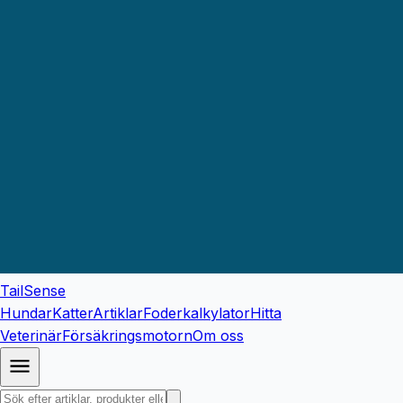
TailSense
Hundar
Katter
Artiklar
Foderkalkylator
Hitta
Veterinär
Försäkringsmotorn
Om oss