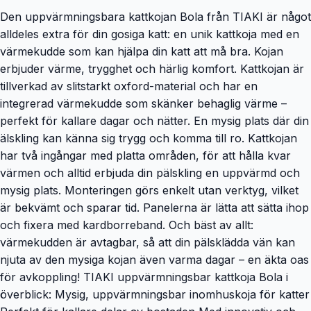
Den uppvärmningsbara kattkojan Bola från TIAKI är något
alldeles extra för din gosiga katt: en unik kattkoja med en
värmekudde som kan hjälpa din katt att må bra. Kojan
erbjuder värme, trygghet och härlig komfort. Kattkojan är
tillverkad av slitstarkt oxford-material och har en
integrerad värmekudde som skänker behaglig värme –
perfekt för kallare dagar och nätter. En mysig plats där din
älskling kan känna sig trygg och komma till ro. Kattkojan
har två ingångar med platta områden, för att hålla kvar
värmen och alltid erbjuda din pälskling en uppvärmd och
mysig plats. Monteringen görs enkelt utan verktyg, vilket
är bekvämt och sparar tid. Panelerna är lätta att sätta ihop
och fixera med kardborreband. Och bäst av allt:
värmekudden är avtagbar, så att din pälsklädda vän kan
njuta av den mysiga kojan även varma dagar – en äkta oas
för avkoppling! TIAKI uppvärmningsbar kattkoja Bola i
överblick: Mysig, uppvärmningsbar inomhuskoja för katter