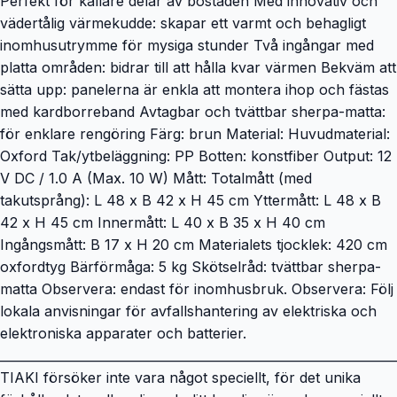
Perfekt för kallare delar av bostaden Med innovativ och
vädertålig värmekudde: skapar ett varmt och behagligt
inomhusutrymme för mysiga stunder Två ingångar med
platta områden: bidrar till att hålla kvar värmen Bekväm att
sätta upp: panelerna är enkla att montera ihop och fästas
med kardborreband Avtagbar och tvättbar sherpa-matta:
för enklare rengöring Färg: brun Material: Huvudmaterial:
Oxford Tak/ytbeläggning: PP Botten: konstfiber Output: 12
V DC / 1.0 A (Max. 10 W) Mått: Totalmått (med
takutsprång): L 48 x B 42 x H 45 cm Yttermått: L 48 x B
42 x H 45 cm Innermått: L 40 x B 35 x H 40 cm
Ingångsmått: B 17 x H 20 cm Materialets tjocklek: 420 cm
oxfordtyg Bärförmåga: 5 kg Skötselråd: tvättbar sherpa-
matta Observera: endast för inomhusbruk. Observera: Följ
lokala anvisningar för avfallshantering av elektriska och
elektroniska apparater och batterier.
________________________________________________________________
TIAKI försöker inte vara något speciellt, för det unika