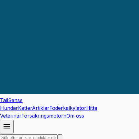
TailSense
Hundar
Katter
Artiklar
Foderkalkylator
Hitta
Veterinär
Försäkringsmotorn
Om oss