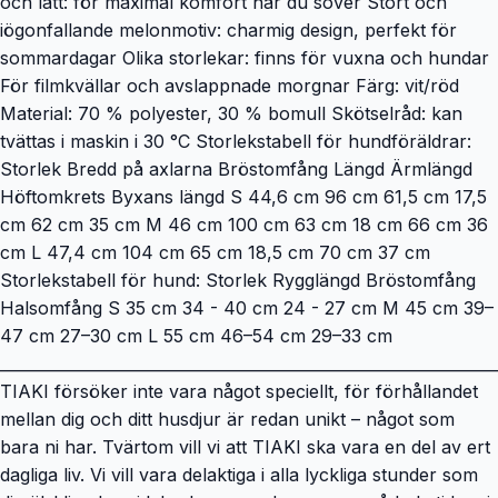
och lätt: för maximal komfort när du sover Stort och
iögonfallande melonmotiv: charmig design, perfekt för
sommardagar Olika storlekar: finns för vuxna och hundar
För filmkvällar och avslappnade morgnar Färg: vit/röd
Material: 70 % polyester, 30 % bomull Skötselråd: kan
tvättas i maskin i 30 °C Storlekstabell för hundföräldrar:
Storlek Bredd på axlarna Bröstomfång Längd Ärmlängd
Höftomkrets Byxans längd S 44,6 cm 96 cm 61,5 cm 17,5
cm 62 cm 35 cm M 46 cm 100 cm 63 cm 18 cm 66 cm 36
cm L 47,4 cm 104 cm 65 cm 18,5 cm 70 cm 37 cm
Storlekstabell för hund: Storlek Rygglängd Bröstomfång
Halsomfång S 35 cm 34 - 40 cm 24 - 27 cm M 45 cm 39–
47 cm 27–30 cm L 55 cm 46–54 cm 29–33 cm
________________________________________________________________
TIAKI försöker inte vara något speciellt, för förhållandet
mellan dig och ditt husdjur är redan unikt – något som
bara ni har. Tvärtom vill vi att TIAKI ska vara en del av ert
dagliga liv. Vi vill vara delaktiga i alla lyckliga stunder som