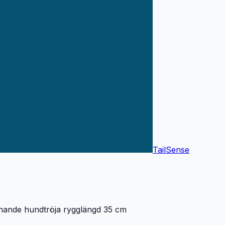
TailSense
tchande hundtröja rygglängd 35 cm