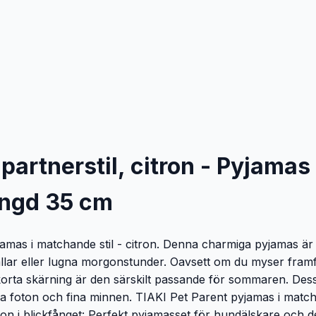
partnerstil, citron - Pyjamas
ängd 35 cm
amas i matchande stil - citron. Denna charmiga pyjamas är 
ällar eller lugna morgonstunder. Oavsett om du myser fra
orta skärning är den särskilt passande för sommaren. Dessa
 foton och fina minnen. TIAKI Pet Parent pyjamas i matchand
on i blickfånget: Perfekt pyjamasset för hundälskare och 