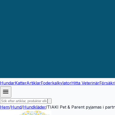
Hundar
Katter
Artiklar
Foderkalkylator
Hitta Veterinär
Försäkr
Hem
/
Hund
/
Hundkläder
/
TIAKI Pet & Parent pyjamas i part