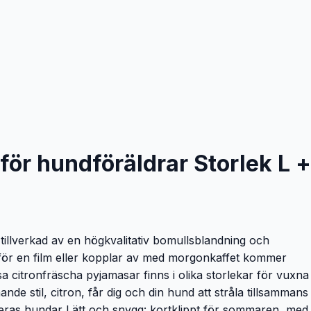
 för hundföräldrar Storlek L +
tillverkad av en högkvalitativ bomullsblandning och
mför en film eller kopplar av med morgonkaffet kommer
 citronfräscha pyjamasar finns i olika storlekar för vuxna
e stil, citron, får dig och din hund att stråla tillsammans
deras hundar Lätt och snygg: kortklippt för sommaren, med