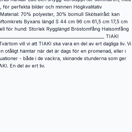
, för perfekta bilder och minnen Högkvalitativ
n Material: 70% polyester, 30% bomull Skötselråd: kan
 Höftomkrets Byxans längd S 44 cm 96 cm 61,5 cm 17,5 cm
ll för hund: Storlek Rygglängd Bröstomfång Halsomfång
______________________________________________ TIAKI
ärtom vill vi att TIAKI ska vara en del av ert dagliga liv. Vi
den otåligt hämtar när det är dags för en promenad, eller i
ituationer - både i de vackra, skinande stunderna som ger
KI. En del av ert liv.