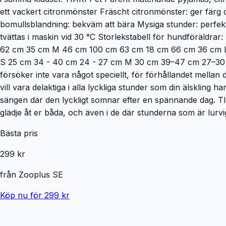
ett vackert citronmönster Fräscht citronmönster: ger färg 
bomullsblandning: bekväm att bära Mysiga stunder: perfekt
tvättas i maskin vid 30 °C Storlekstabell för hundföräld
62 cm 35 cm M 46 cm 100 cm 63 cm 18 cm 66 cm 36 cm L 
S 25 cm 34 - 40 cm 24 - 27 cm M 30 cm 39–47 cm 27–30 cm L
försöker inte vara något speciellt, för förhållandet mellan d
vill vara delaktiga i alla lyckliga stunder som din älskling
sängen där den lyckligt somnar efter en spännande dag. TIA
glädje åt er båda, och även i de där stunderna som är lurviga
Bästa pris
299 kr
från
Zooplus SE
Köp nu för 299 kr