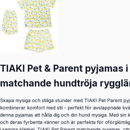
TIAKI Pet & Parent pyjamas i 
matchande hundtröja ryggl
Skapa mysiga och stiliga stunder med TIAKI Pet Parent pyj
kombinerar komfort med stil - perfekt för avslappnade kv
denna pyjamas att hålla dig och din hund mysiga. Med sin k
och deras fyrbenta vänner och är perfekta för oförglömliga
i samma klädsel. TIAKI Pet Parent matchande pyjamas, citr