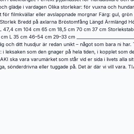
och glädje i vardagen Olika storlekar: för vuxna och hundar
 för filmkvällar eller avslappnade morgnar Färg: gul, grö
rar: Storlek Bredd på axlarna Bröstomfång Längd Ärmlängd
47,4 cm 104 cm 65 cm 18,5 cm 70 cm 37 cm Storlekstabe
 35 cm 46–54 cm 29–33 cm ________________________________
ig och ditt husdjur är redan unikt – något som bara ni har. Tv
 har: i leksaken som den gnager på hela tiden, i kopplet som 
KI ska vara varumärket som står vid er sida i livets alla s
, sönderdrivna eller tuggade på. Det är där vi vill vara. TIA