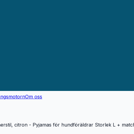
ingsmotorn
Om oss
nerstil, citron - Pyjamas för hundföräldrar Storlek L + ma