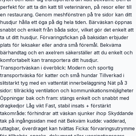
perfekt för att ta din katt till veterinären, på resor eller till
en restaurang. Genom meshfönstren på tre sidor kan ditt
husdjur hålla ett öga på dig hela tiden. Bärväskan öppnas
snabbt och enkelt från båda sidor, vilket gör det enkelt att
ta ut ditt husdjur. Förvaringsfickan på baksidan erbjuder
plats för leksaker eller andra små föremål. Bekväma
bärhandtag och en axelrem säkerställer att du enkelt och
komfortabelt kan transportera ditt husdjur.
Transportväskan i överblick: Modern och sportig
transportväska för katter och små hundar Tillverkad i
slitstarkt tyg med en vattentät innerbeläggning Nät på 3
sidor: tillräcklig ventilation och kommunikationsmöjligheter
Öppningar bak och fram: stängs enkelt och snabbt med
dragkedjor Låg vikt Fast, stabil insats + förstärkt
takområde: förhindrar att väskan sjunker ihop Skyddande
tak på ingångssidan med nät Bekväm kudde: vadderad,
uttagbar, överdraget kan tvättas Ficka: förvaringsutrymme
för tillbehör, snacks, dokument eller vaccinationspass