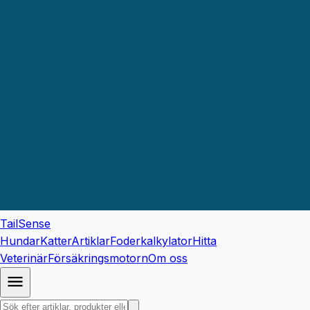
TailSense
Hundar
Katter
Artiklar
Foderkalkylator
Hitta
Veterinär
Försäkringsmotorn
Om oss