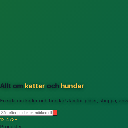
Allt om
katter
och
hundar
En sida om katter och hundar! Jämför priser, shoppa, använ
12 473
+
Produkter