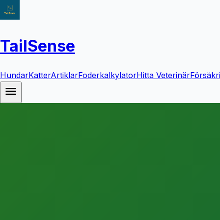
TailSense
Hundar
Katter
Artiklar
Foderkalkylator
Hitta Veterinär
Försäkr