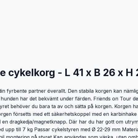
e cykelkorg - L 41 x B 26 x H
n fyrbente partner överallt. Den stabila korgen kan näml
unden har det bekvämt under färden. Friends on Tour de Lu
å styret behöver du bara ta av och sätta på korgen. Korgen 
korgen försetts med ett säkerhetskoppel med en karbinhake
d en dragkedja/magnetknapp. Där har du har gott om utrym
ed upp till 7 kg Passar cykelstyren med Ø 22-29 mm Materia
il montering på styret Kan användas som väska, utan omb