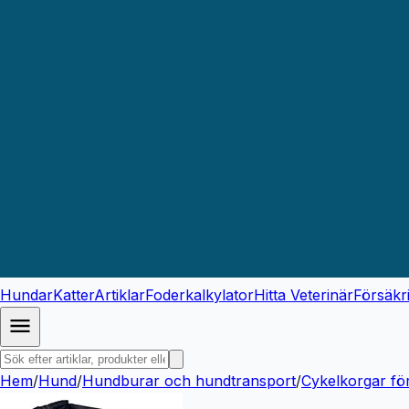
Hundar
Katter
Artiklar
Foderkalkylator
Hitta Veterinär
Försäkr
Hem
/
Hund
/
Hundburar och hundtransport
/
Cykelkorgar fö