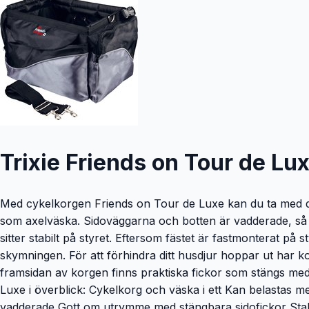
Trixie Friends on Tour de Lux
Med cykelkorgen Friends on Tour de Luxe kan du ta med di
som axelväska. Sidoväggarna och botten är vadderade, så h
sitter stabilt på styret. Eftersom fästet är fastmonterat p
skymningen. För att förhindra ditt husdjur hoppar ut har 
framsidan av korgen finns praktiska fickor som stängs me
Luxe i överblick: Cykelkorg och väska i ett Kan belastas m
vadderade Gott om utrymme med stängbara sidofickor Stab