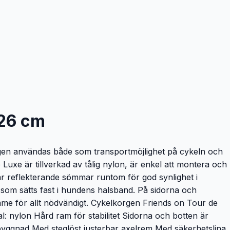
 26 cm
igen användas både som transportmöjlighet på cykeln och
xe är tillverkad av tålig nylon, är enkel att montera och
har reflekterande sömmar runtom för god synlighet i
 som sätts fast i hundens halsband. På sidorna och
me för allt nödvändigt. Cykelkorgen Friends on Tour de
l: nylon Hård ram för stabilitet Sidorna och botten är
yggnad Med steglöst justerbar axelrem Med säkerhetslina