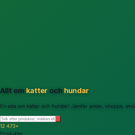
Allt om
katter
och
hundar
En sida om katter och hundar! Jämför priser, shoppa, använ
12 473
+
Produkter