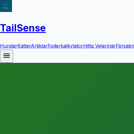
TailSense
Hundar
Katter
Artiklar
Foderkalkylator
Hitta Veterinär
Försäkr