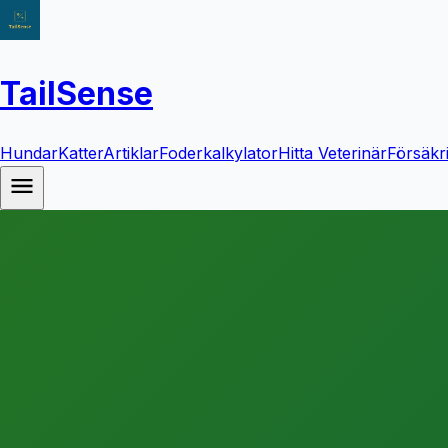
TailSense
Hundar
Katter
Artiklar
Foderkalkylator
Hitta Veterinär
Försäkr