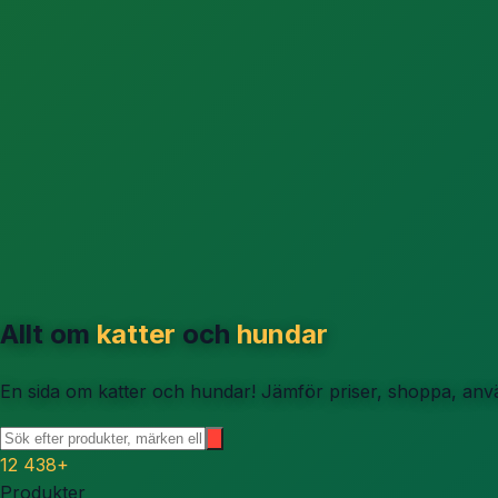
Allt om
katter
och
hundar
En sida om katter och hundar! Jämför priser, shoppa, använ
12 438
+
Produkter