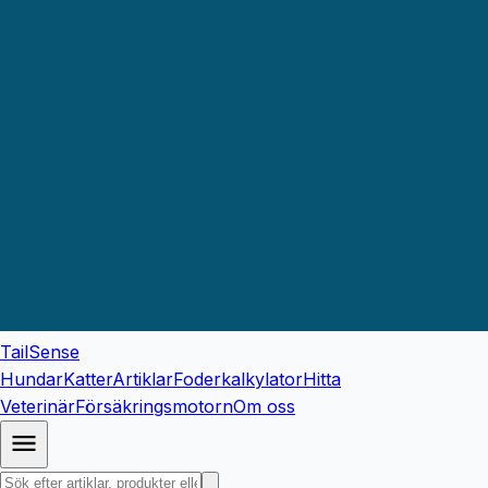
TailSense
Hundar
Katter
Artiklar
Foderkalkylator
Hitta
Veterinär
Försäkringsmotorn
Om oss