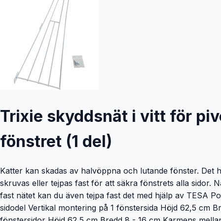
Trixie skyddsnät i vitt för pi
fönstret (1 del)
Katter kan skadas av halvöppna och lutande fönster. Det här
skruvas eller tejpas fast för att säkra fönstrets alla sidor.
fast nätet kan du även tejpa fast det med hjälp av TESA Powe
sidodel Vertikal montering på 1 fönstersida Höjd 62,5 cm B
fönstersidor Höjd 62,5 cm Bredd 8 - 16 cm Karmens mellanr