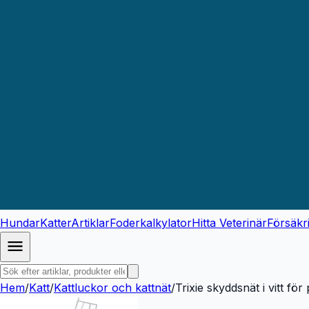
Hundar
Katter
Artiklar
Foderkalkylator
Hitta Veterinär
Försäkr
Hem
/
Katt
/
Kattluckor och kattnät
/
Trixie skyddsnät i vitt för