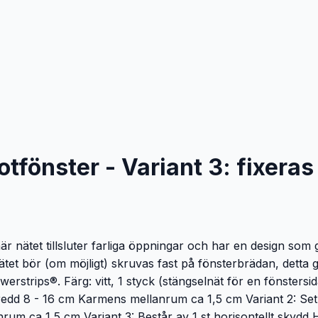
votfönster - Variant 3: fixera
 nätet tillsluter farliga öppningar och har en design som gö
 Nätet bör (om möjligt) skruvas fast på fönsterbrädan, detta 
rstrips®. Färg: vitt, 1 styck (stängselnät för en fönstersida
redd 8 - 16 cm Karmens mellanrum ca 1,5 cm Variant 2: Set: 
um ca 1,5 cm Variant 3: Består av 1 st horisontellt skydd 