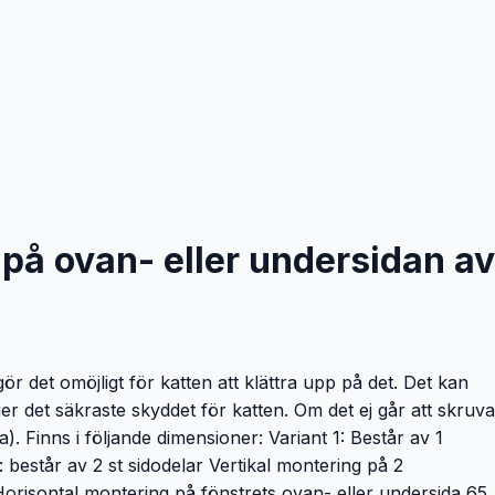
s på ovan- eller undersidan av
r det omöjligt för katten att klättra upp på det. Det kan
ger det säkraste skyddet för katten. Om det ej går att skruva
). Finns i följande dimensioner: Variant 1: Består av 1
består av 2 st sidodelar Vertikal montering på 2
Horisontal montering på fönstrets ovan- eller undersida 65