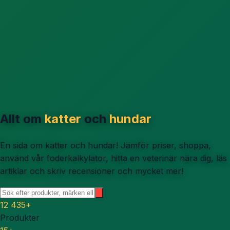
Allt om
katter
och
hundar
En sida om katter och hundar! Jämför priser, shoppa,
använd vår foderkalkylator, hitta en veterinär nära dig, läs
artiklar och skriv recensioner och mycket mer!
12 435
+
Produkter