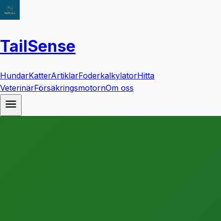
TailSense
Hundar
Katter
Artiklar
Foderkalkylator
Hitta
Veterinär
Försäkringsmotorn
Om oss