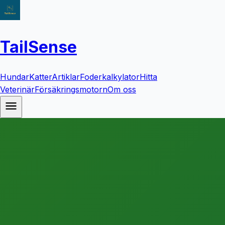
TailSense
Hundar
Katter
Artiklar
Foderkalkylator
Hitta
Veterinär
Försäkringsmotorn
Om oss