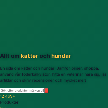
Allt om
katter
och
hundar
En sida om katter och hundar! Jämför priser, shoppa,
använd vår foderkalkylator, hitta en veterinär nära dig, läs
artiklar och skriv recensioner och mycket mer!
12 469
+
Produkter