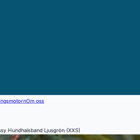
ingsmotorn
Om oss
lassy Hundhalsband Ljusgrön (XXS)