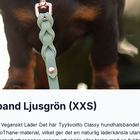
band Ljusgrön (XXS)
Veganskt Läder Det här Tyylivoitto Classy hundhalsbandet i
 BioThane-material, vilket ger det en naturlig läderkänsla u