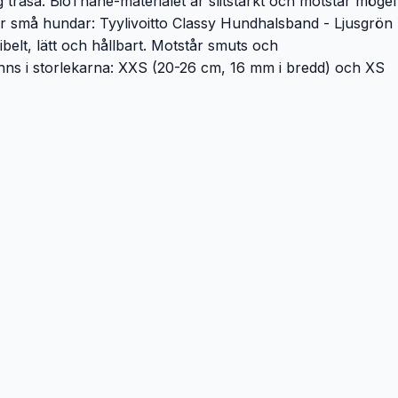
g trasa. BioThane-materialet är slitstarkt och motstår mögel
ör små hundar: Tyylivoitto Classy Hundhalsband - Ljusgrön
elt, lätt och hållbart. Motstår smuts och
Finns i storlekarna: XXS (20-26 cm, 16 mm i bredd) och XS