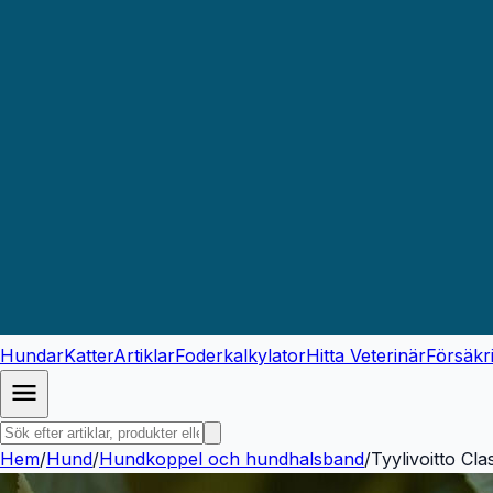
Hundar
Katter
Artiklar
Foderkalkylator
Hitta Veterinär
Försäkr
Hem
/
Hund
/
Hundkoppel och hundhalsband
/
Tyylivoitto C