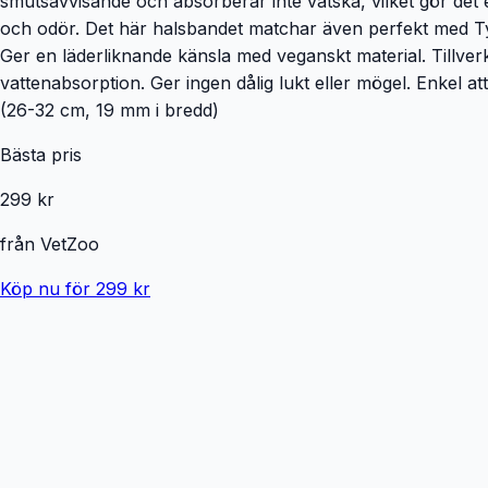
smutsavvisande och absorberar inte vätska, vilket gör det e
och odör. Det här halsbandet matchar även perfekt med Ty
Ger en läderliknande känsla med veganskt material. Tillve
vattenabsorption. Ger ingen dålig lukt eller mögel. Enkel 
(26-32 cm, 19 mm i bredd)
Bästa pris
299 kr
från
VetZoo
Köp nu för 299 kr