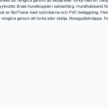
nkelt att rengöra genom att skölja eller torka med en fukti
ylivoitto Braid-hundkopplet i salvianfärg. Hundhalsband f
rkat av BioThane med nylonkärna och PVC-beläggning. Flexib
att rengöra genom att torka eller skölja. Roseguldsknäppe. 