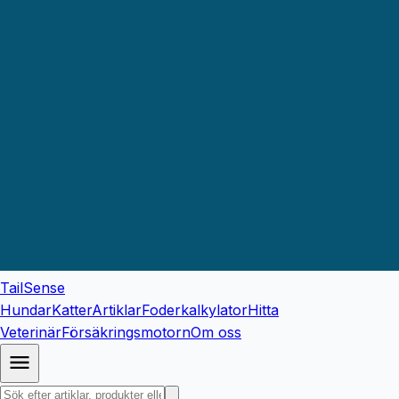
TailSense
Hundar
Katter
Artiklar
Foderkalkylator
Hitta
Veterinär
Försäkringsmotorn
Om oss