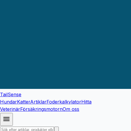
TailSense
Hundar
Katter
Artiklar
Foderkalkylator
Hitta
Veterinär
Försäkringsmotorn
Om oss