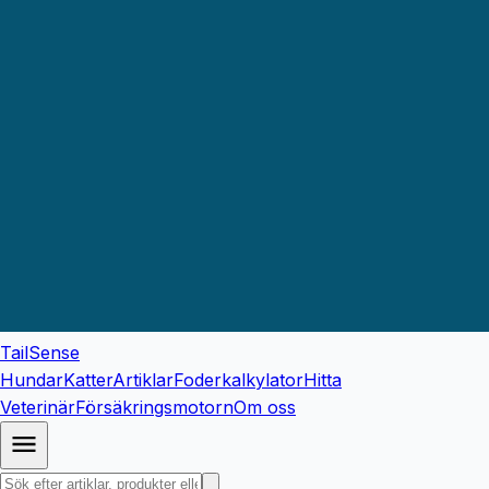
TailSense
Hundar
Katter
Artiklar
Foderkalkylator
Hitta
Veterinär
Försäkringsmotorn
Om oss