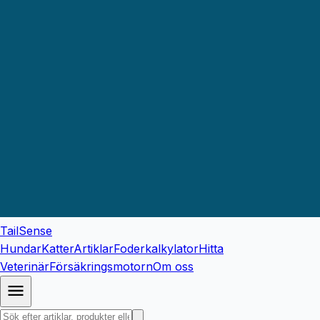
TailSense
Hundar
Katter
Artiklar
Foderkalkylator
Hitta
Veterinär
Försäkringsmotorn
Om oss