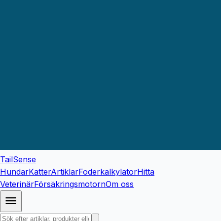
TailSense
Hundar
Katter
Artiklar
Foderkalkylator
Hitta
Veterinär
Försäkringsmotorn
Om oss