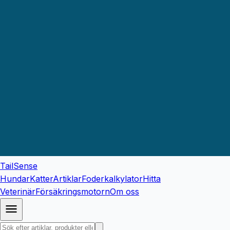
TailSense
Hundar
Katter
Artiklar
Foderkalkylator
Hitta
Veterinär
Försäkringsmotorn
Om oss