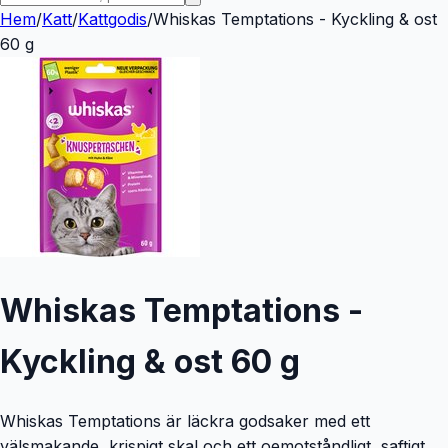
Hem
/
Katt
/
Kattgodis
/
Whiskas Temptations - Kyckling & ost
60 g
Whiskas Temptations -
Kyckling & ost 60 g
Whiskas Temptations är läckra godsaker med ett
välsmakande, krispigt skal och ett oemotståndligt, saftigt