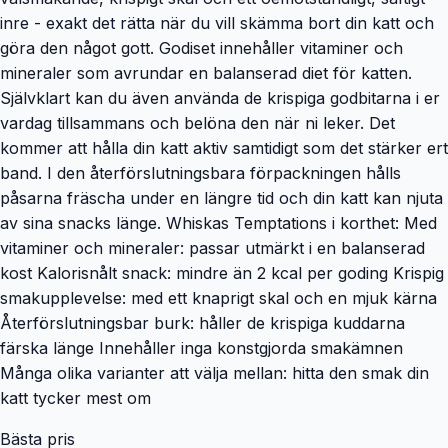
inre - exakt det rätta när du vill skämma bort din katt och
göra den något gott. Godiset innehåller vitaminer och
mineraler som avrundar en balanserad diet för katten.
Självklart kan du även använda de krispiga godbitarna i er
vardag tillsammans och belöna den när ni leker. Det
kommer att hålla din katt aktiv samtidigt som det stärker ert
band. I den återförslutningsbara förpackningen hålls
påsarna fräscha under en längre tid och din katt kan njuta
av sina snacks länge. Whiskas Temptations i korthet: Med
vitaminer och mineraler: passar utmärkt i en balanserad
kost Kalorisnålt snack: mindre än 2 kcal per goding Krispig
smakupplevelse: med ett knaprigt skal och en mjuk kärna
Återförslutningsbar burk: håller de krispiga kuddarna
färska länge Innehåller inga konstgjorda smakämnen
Många olika varianter att välja mellan: hitta den smak din
katt tycker mest om
Bästa pris