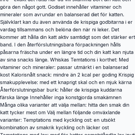
göra den något gott. Godiset innehåller vitaminer och
mineraler som avrundar en balanserad diet för katten.
Självklart kan du även använda de krispiga godbitarna i er
vardag tillsammans och belöna den när ni leker. Det
kommer att hålla din katt aktiv samtidigt som det stärker ert
band. I den återförslutningsbara förpackningen hålls
påsarna fräscha under en längre tid och din katt kan njuta
av sina snacks länge. Whiskas Temtations i korthet: Med
vitaminer och mineraler: passar utmärkt i en balanserad
kost Kalorisnålt snack: mindre än 2 kcal per goding Krispig
smakupplevelse: med ett knaprigt skal och en mjuk kärna
Återförslutningsbar burk: håller de krispiga kuddarna
färska länge Innehåller inga konstgjorda smakämnen
Många olika varianter att välja mellan: hitta den smak din
katt tycker mest om Välj mellan följande omväxlande
varianter: Temptations med kyckling ost: en utsökt
kombination av smakrik kyckling och läcker ost
Temptations med lax: med för katter oemotståndlig lax inuti