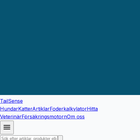
TailSense
Hundar
Katter
Artiklar
Foderkalkylator
Hitta
Veterinär
Försäkringsmotorn
Om oss