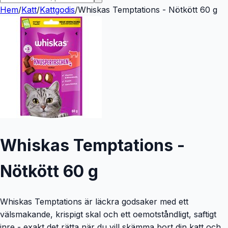
Hem
/
Katt
/
Kattgodis
/
Whiskas Temptations - Nötkött 60 g
Whiskas Temptations -
Nötkött 60 g
Whiskas Temptations är läckra godsaker med ett
välsmakande, krispigt skal och ett oemotståndligt, saftigt
inre - exakt det rätta när du vill skämma bort din katt och