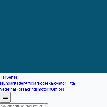
TailSense
Hundar
Katter
Artiklar
Foderkalkylator
Hitta
Veterinär
Försäkringsmotorn
Om oss