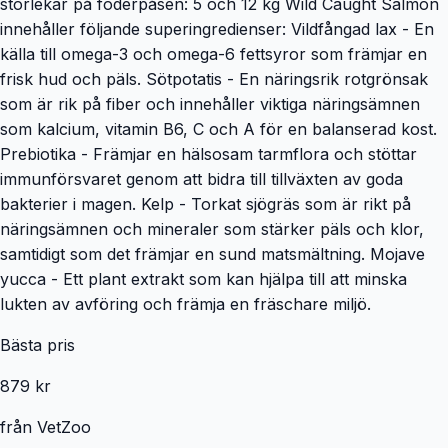
storlekar på foderpåsen: 5 och 12 kg Wild Caught Salmon
innehåller följande superingredienser: Vildfångad lax - En
källa till omega-3 och omega-6 fettsyror som främjar en
frisk hud och päls. Sötpotatis - En näringsrik rotgrönsak
som är rik på fiber och innehåller viktiga näringsämnen
som kalcium, vitamin B6, C och A för en balanserad kost.
Prebiotika - Främjar en hälsosam tarmflora och stöttar
immunförsvaret genom att bidra till tillväxten av goda
bakterier i magen. Kelp - Torkat sjögräs som är rikt på
näringsämnen och mineraler som stärker päls och klor,
samtidigt som det främjar en sund matsmältning. Mojave
yucca - Ett plant extrakt som kan hjälpa till att minska
lukten av avföring och främja en fräschare miljö.
Bästa pris
879 kr
från
VetZoo