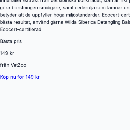
innehåller extrakt från det sibiriska korkträdet, som är rikt
göra borstningen smidigare, samt cederolja som lämnar en fri
betyder att de uppfyller höga miljöstandarder. Ecocert-cert
bästa resultat, använd gärna Wilda Siberica Detangling Ba
Ecocert-certifierad
Bästa pris
149 kr
från
VetZoo
Köp nu för 149 kr