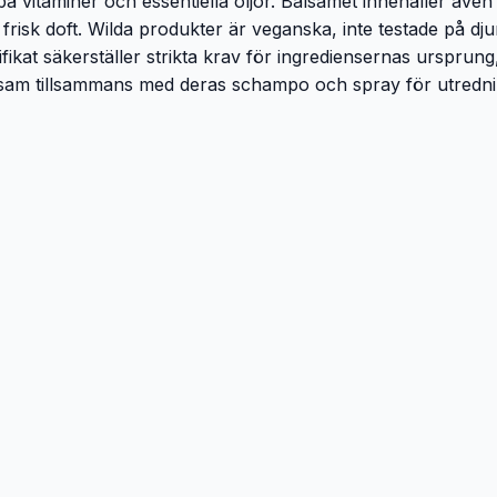
 på vitaminer och essentiella oljor. Balsamet innehåller även
sk doft. Wilda produkter är veganska, inte testade på djur, 
ifikat säkerställer strikta krav för ingrediensernas ursprun
lsam tillsammans med deras schampo och spray för utredning