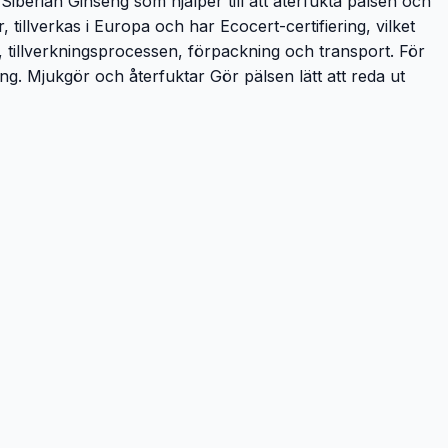
 Siberian Ginseng som hjälper till att återfukta pälsen och
tillverkas i Europa och har Ecocert-certifiering, vilket
g, tillverkningsprocessen, förpackning och transport. För
. Mjukgör och återfuktar Gör pälsen lätt att reda ut