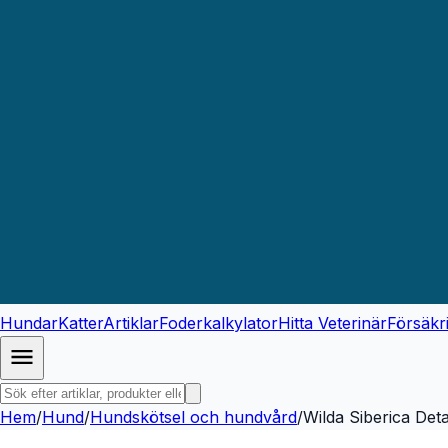
Hundar
Katter
Artiklar
Foderkalkylator
Hitta Veterinär
Försäkr
Hem
/
Hund
/
Hundskötsel och hundvård
/
Wilda Siberica Det