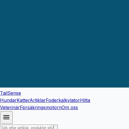
TailSense
Hundar
Katter
Artiklar
Foderkalkylator
Hitta
Veterinär
Försäkringsmotorn
Om oss