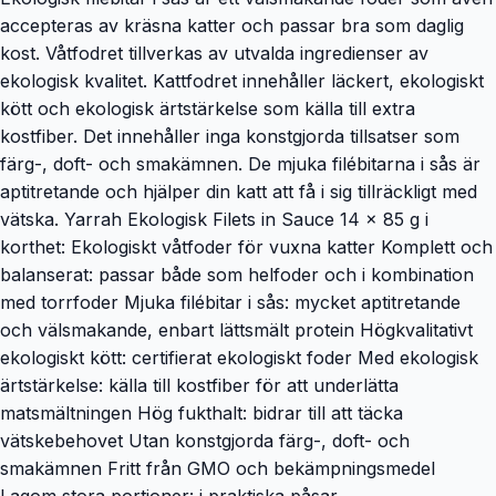
accepteras av kräsna katter och passar bra som daglig
kost. Våtfodret tillverkas av utvalda ingredienser av
ekologisk kvalitet. Kattfodret innehåller läckert, ekologiskt
kött och ekologisk ärtstärkelse som källa till extra
kostfiber. Det innehåller inga konstgjorda tillsatser som
färg-, doft- och smakämnen. De mjuka filébitarna i sås är
aptitretande och hjälper din katt att få i sig tillräckligt med
vätska. Yarrah Ekologisk Filets in Sauce 14 x 85 g i
korthet: Ekologiskt våtfoder för vuxna katter Komplett och
balanserat: passar både som helfoder och i kombination
med torrfoder Mjuka filébitar i sås: mycket aptitretande
och välsmakande, enbart lättsmält protein Högkvalitativt
ekologiskt kött: certifierat ekologiskt foder Med ekologisk
ärtstärkelse: källa till kostfiber för att underlätta
matsmältningen Hög fukthalt: bidrar till att täcka
vätskebehovet Utan konstgjorda färg-, doft- och
smakämnen Fritt från GMO och bekämpningsmedel
Lagom stora portioner: i praktiska påsar