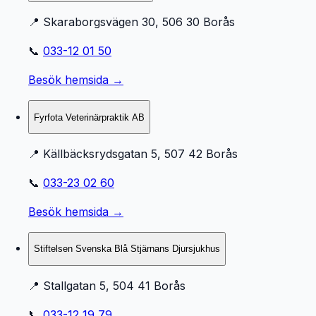
📍
Skaraborgsvägen 30, 506 30 Borås
📞
033-12 01 50
Besök hemsida →
Fyrfota Veterinärpraktik AB
📍
Källbäcksrydsgatan 5, 507 42 Borås
📞
033-23 02 60
Besök hemsida →
Stiftelsen Svenska Blå Stjärnans Djursjukhus
📍
Stallgatan 5, 504 41 Borås
📞
033-12 19 79