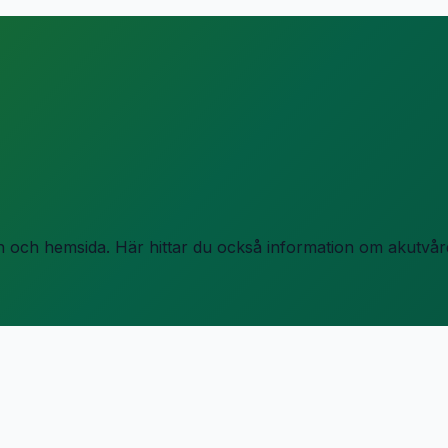
on och hemsida.
Här hittar du också information om akutvård