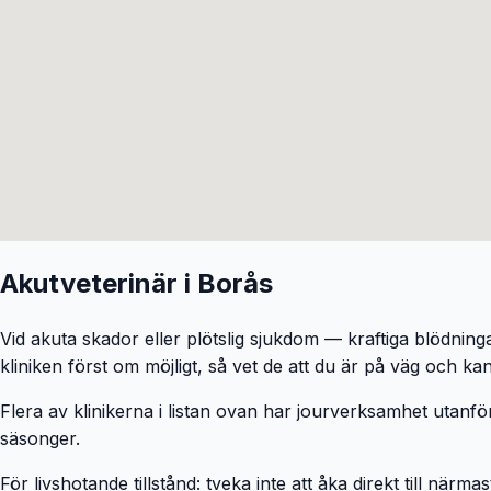
Akutveterinär i
Borås
Vid akuta skador eller plötslig sjukdom — kraftiga blödning
kliniken först om möjligt, så vet de att du är på väg och ka
Flera av klinikerna i listan ovan har jourverksamhet utanför
säsonger.
För livshotande tillstånd: tveka inte att åka direkt till närma