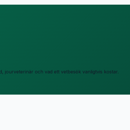
, jourveterinär och vad ett vetbesök vanligtvis kostar.