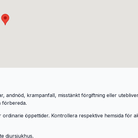
ar, andnöd, krampanfall, misstänkt förgiftning eller utebli
n förbereda.
 ordinarie öppettider. Kontrollera respektive hemsida för ak
ste djursjukhus.