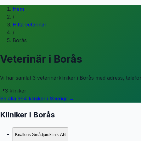
Hem
/
Hitta veterinär
/
Borås
Veterinär i
Borås
Vi har samlat 3 veterinärkliniker i Borås med adress, telef
📍
3
kliniker
Se alla
364
kliniker i Sverige →
Kliniker i
Borås
Knallens Smådjursklinik AB