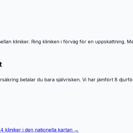
llan kliniker. Ring kliniken i förväg för en uppskattning. Me
t
äkring betalar du bara självrisken. Vi har jämfört 8 djurfö
64
kliniker i den nationella kartan →