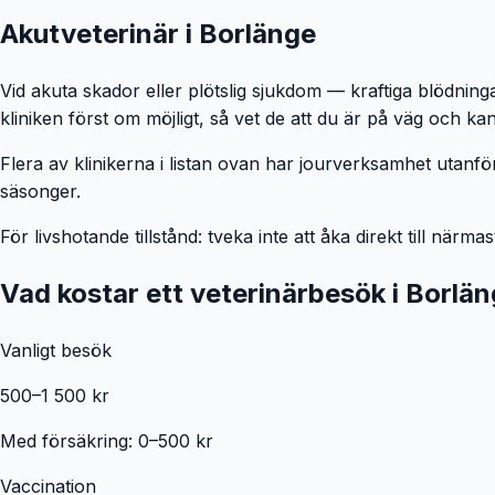
Akutveterinär i
Borlänge
Vid akuta skador eller plötslig sjukdom — kraftiga blödning
kliniken först om möjligt, så vet de att du är på väg och ka
Flera av klinikerna i listan ovan har jourverksamhet utanför
säsonger.
För livshotande tillstånd: tveka inte att åka direkt till närma
Vad kostar ett veterinärbesök i
Borlän
Vanligt besök
500–1 500 kr
Med försäkring: 0–500 kr
Vaccination