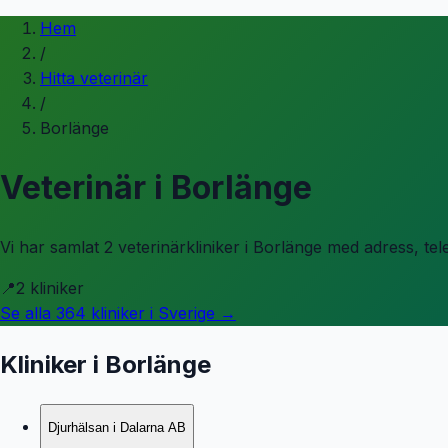
Hem
/
Hitta veterinär
/
Borlänge
Veterinär i
Borlänge
Vi har samlat 2 veterinärkliniker i Borlänge med adress, te
📍
2
kliniker
Se alla
364
kliniker i Sverige →
Kliniker i
Borlänge
Djurhälsan i Dalarna AB