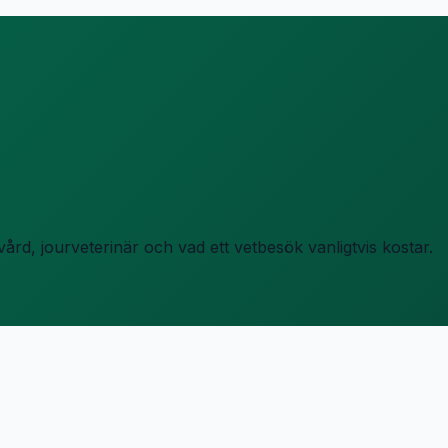
ård, jourveterinär och vad ett vetbesök vanligtvis kostar.