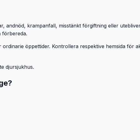
ar, andnöd, krampanfall, misstänkt förgiftning eller utebli
n förbereda.
 ordinarie öppettider. Kontrollera respektive hemsida för ak
ste djursjukhus.
ge
?