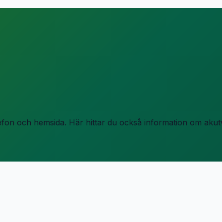
lefon och hemsida.
Här hittar du också information om akutv