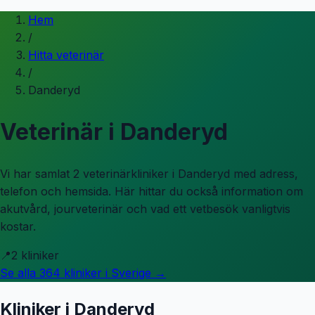
Hem
/
Hitta veterinär
/
Danderyd
Veterinär i
Danderyd
Vi har samlat 2 veterinärkliniker i Danderyd med adress,
telefon och hemsida.
Här hittar du också information om
akutvård, jourveterinär och vad ett vetbesök vanligtvis
kostar.
📍
2
kliniker
Se alla
364
kliniker i Sverige →
Kliniker i
Danderyd