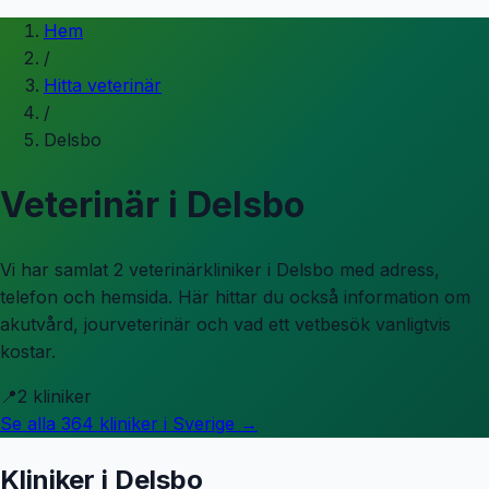
Hem
/
Hitta veterinär
/
Delsbo
Veterinär i
Delsbo
Vi har samlat 2 veterinärkliniker i Delsbo med adress,
telefon och hemsida.
Här hittar du också information om
akutvård, jourveterinär och vad ett vetbesök vanligtvis
kostar.
📍
2
kliniker
Se alla
364
kliniker i Sverige →
Kliniker i
Delsbo