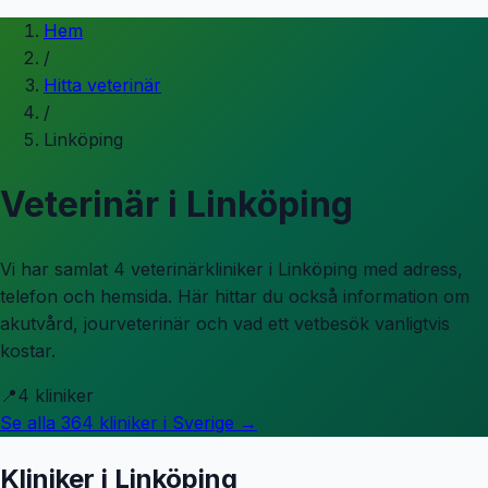
Hem
/
Hitta veterinär
/
Linköping
Veterinär i
Linköping
Vi har samlat 4 veterinärkliniker i Linköping med adress,
telefon och hemsida.
Här hittar du också information om
akutvård, jourveterinär och vad ett vetbesök vanligtvis
kostar.
📍
4
kliniker
Se alla
364
kliniker i Sverige →
Kliniker i
Linköping