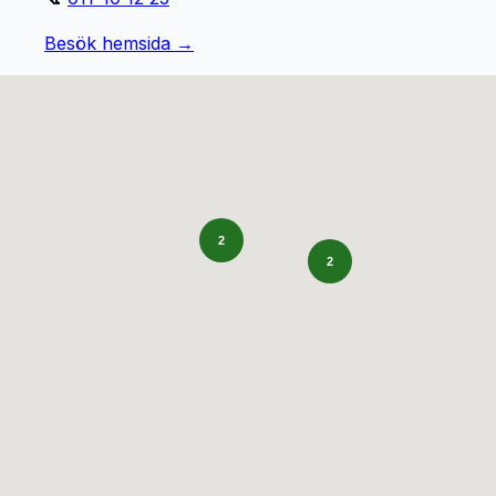
Besök hemsida →
2
2