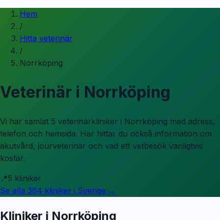
Hem
/
Hitta veterinär
/
Norrköping
Veterinär i
Norrköping
Vi har samlat 5 veterinärkliniker i Norrköping med adress,
telefon och hemsida.
Här hittar du också information om
akutvård, jourveterinär och vad ett vetbesök vanligtvis
kostar.
📍
5
kliniker
Se alla
364
kliniker i Sverige →
Kliniker i
Norrköping