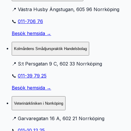
📍
Västra Husby Ängstugan, 605 96 Norrköping
📞
011-706 76
Besök hemsida →
Kolmårdens Smådjurspraktik Handelsbolag
📍
S:t Persgatan 9 C, 602 33 Norrköping
📞
011-39 79 25
Besök hemsida →
Veterinärkliniken i Norrköping
📍
Garvaregatan 16 A, 602 21 Norrköping
📞
011-10 12 25