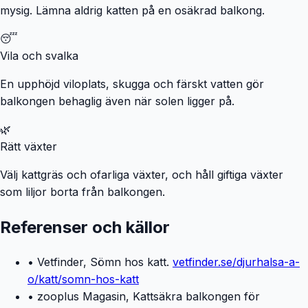
mysig. Lämna aldrig katten på en osäkrad balkong.
😴
Vila och svalka
En upphöjd viloplats, skugga och färskt vatten gör
balkongen behaglig även när solen ligger på.
🌿
Rätt växter
Välj kattgräs och ofarliga växter, och håll giftiga växter
som liljor borta från balkongen.
Referenser och källor
• Vetfinder, Sömn hos katt.
vetfinder.se/djurhalsa-a-
o/katt/somn-hos-katt
• zooplus Magasin, Kattsäkra balkongen för