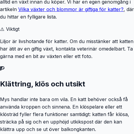
alltid en växt innan du köper. Vi har en egen genomgång i
artikeln
Vilka växter och blommor är giftiga för katter?
, där
du hittar en fylligare lista.
⚠️ Viktigt
Liljor är livshotande för katter. Om du misstänker att katten
har ätit av en giftig växt, kontakta veterinär omedelbart. Ta
gärna med en bit av växten eller ett foto.
🧗
Klättring, klös och utsikt
Mys handlar inte bara om vila. En katt behöver också få
använda kroppen och sinnena. En klöspelare eller ett
klösträd fyller flera funktioner samtidigt: katten får klösa,
sträcka på sig och en upphöjd utkikspost där den kan
klättra upp och se ut över balkongkanten.