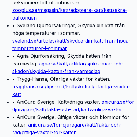
bekymmersfritt utomhusnöje.
zooplus.se/magasin/katt/adoptera-katt/kattsakra-
balkongen
• Sveland Djurförsäkringar, Skydda din katt från
höga temperaturer i sommar.
sveland.se/articles/katt/skydda-din-katt-fran-hoga-
temperaturer-i-sommar
• Agria Djurförsäkring, Skydda katten från
värmeslag.
agria.se/katt/artiklar/sjukdomar-och-
skador/skydda-katten-fran-varmeslag
• Trygg-Hansa, Ofarliga växter för katten.
trygghansa.se/tips-rad/katt/skotsel/ofarliga-vaxter-
katt
• AniCura Sverige, Kattvänliga växter.
anicura.se/for-
djuragare/katt/fakta-och-rad/kattvanliga-vaxter
• AniCura Sverige, Giftiga växter och blommor för
katter.
anicura.se/for-djuragare/katt/fakta-och-
rad/giftiga-vaxter-for-katter