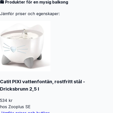
🛍️ Produkter för en mysig balkong
Jämför priser och egenskaper:
Catit PIXI vattenfontän, rostfritt stål -
Dricksbrunn 2,5 l
534
kr
hos
Zooplus SE
Jämför priser och butiker →