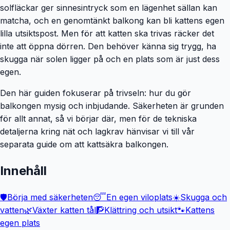
solfläckar ger sinnesintryck som en lägenhet sällan kan
matcha, och en genomtänkt balkong kan bli kattens egen
lilla utsiktspost. Men för att katten ska trivas räcker det
inte att öppna dörren. Den behöver känna sig trygg, ha
skugga när solen ligger på och en plats som är just dess
egen.
Den här guiden fokuserar på trivseln: hur du gör
balkongen mysig och inbjudande. Säkerheten är grunden
för allt annat, så vi börjar där, men för de tekniska
detaljerna kring nät och lagkrav hänvisar vi till vår
separata guide om att kattsäkra balkongen.
Innehåll
🛡️
Börja med säkerheten
😴
En egen viloplats
☀️
Skugga och
vatten
🌿
Växter katten tål
🧗
Klättring och utsikt
🐾
Kattens
egen plats