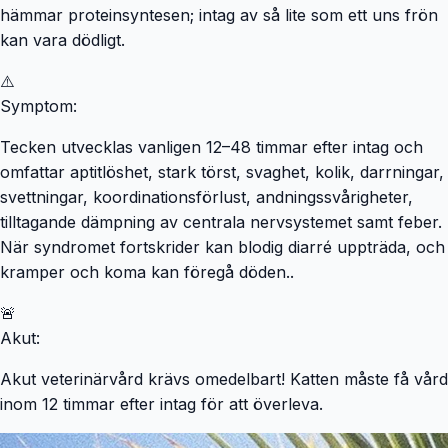
hämmar proteinsyntesen; intag av så lite som ett uns frön
kan vara dödligt.
⚠️
Symptom:
Tecken utvecklas vanligen 12–48 timmar efter intag och
omfattar aptitlöshet, stark törst, svaghet, kolik, darrningar,
svettningar, koordinationsförlust, andningssvårigheter,
tilltagande dämpning av centrala nervsystemet samt feber.
När syndromet fortskrider kan blodig diarré uppträda, och
kramper och koma kan föregå döden..
🚨
Akut:
Akut veterinärvård krävs omedelbart! Katten måste få vård
inom 12 timmar efter intag för att överleva.