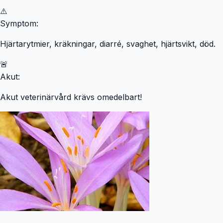
⚠️
Symptom:
Hjärtarytmier, kräkningar, diarré, svaghet, hjärtsvikt, död.
🚨
Akut:
Akut veterinärvård krävs omedelbart!