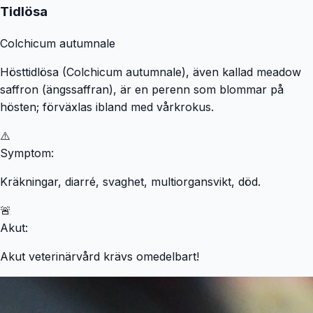
Tidlösa
Colchicum autumnale
Hösttidlösa (Colchicum autumnale), även kallad meadow
saffron (ängssaffran), är en perenn som blommar på
hösten; förväxlas ibland med vårkrokus.
⚠️
Symptom:
Kräkningar, diarré, svaghet, multiorgansvikt, död.
🚨
Akut:
Akut veterinärvård krävs omedelbart!