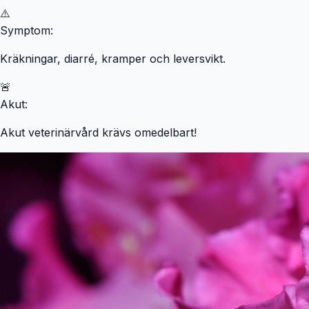
⚠️
Symptom:
Kräkningar, diarré, kramper och leversvikt.
🚨
Akut:
Akut veterinärvård krävs omedelbart!