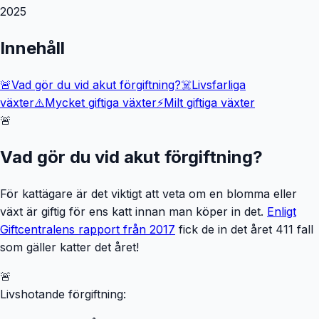
2025
Innehåll
🚨
Vad gör du vid akut förgiftning?
☠️
Livsfarliga
växter
⚠️
Mycket giftiga växter
⚡
Milt giftiga växter
🚨
Vad gör du vid akut förgiftning?
För kattägare är det viktigt att veta om en blomma eller
växt är giftig för ens katt innan man köper in det.
Enligt
Giftcentralens rapport från 2017
fick de in det året 411 fall
som gäller katter det året!
🚨
Livshotande förgiftning: