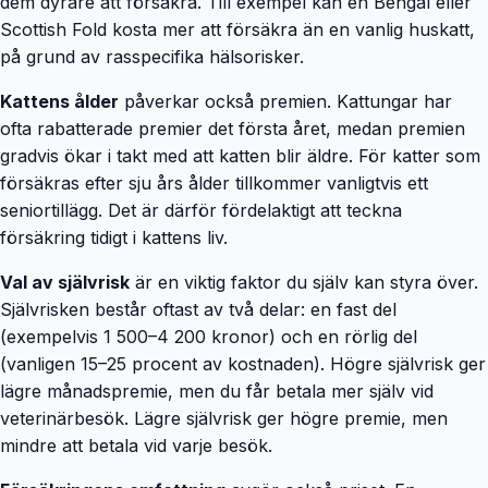
dem dyrare att försäkra. Till exempel kan en Bengal eller
Scottish Fold kosta mer att försäkra än en vanlig huskatt,
på grund av rasspecifika hälsorisker.
Kattens ålder
påverkar också premien. Kattungar har
ofta rabatterade premier det första året, medan premien
gradvis ökar i takt med att katten blir äldre. För katter som
försäkras efter sju års ålder tillkommer vanligtvis ett
seniortillägg. Det är därför fördelaktigt att teckna
försäkring tidigt i kattens liv.
Val av självrisk
är en viktig faktor du själv kan styra över.
Självrisken består oftast av två delar: en fast del
(exempelvis 1 500–4 200 kronor) och en rörlig del
(vanligen 15–25 procent av kostnaden). Högre självrisk ger
lägre månadspremie, men du får betala mer själv vid
veterinärbesök. Lägre självrisk ger högre premie, men
mindre att betala vid varje besök.