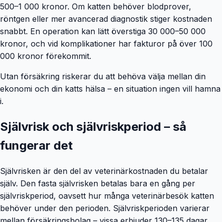
500–1 000 kronor. Om katten behöver blodprover,
röntgen eller mer avancerad diagnostik stiger kostnaden
snabbt. En operation kan lätt överstiga 30 000–50 000
kronor, och vid komplikationer har fakturor på över 100
000 kronor förekommit.
Utan försäkring riskerar du att behöva välja mellan din
ekonomi och din katts hälsa – en situation ingen vill hamna
i.
Självrisk och självriskperiod – så
fungerar det
Självrisken är den del av veterinärkostnaden du betalar
själv. Den fasta självrisken betalas bara en gång per
självriskperiod, oavsett hur många veterinärbesök katten
behöver under den perioden. Självriskperioden varierar
mellan försäkringsbolag – vissa erbjuder 130–135 dagar,