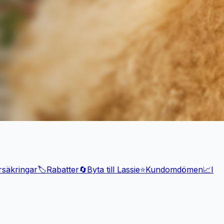
rsäkringar
🏷️
Rabatter
🔄
Byta till Lassie
⭐
Kundomdömen
📈
I