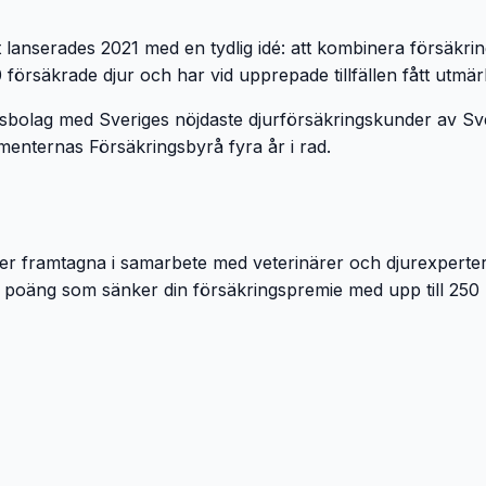
aget lanserades 2021 med en tydlig idé: att kombinera försä
örsäkrade djur och har vid upprepade tillfällen fått utmärk
gsbolag med Sveriges nöjdaste djurförsäkringskunder av Sv
enternas Försäkringsbyrå fyra år i rad.
urser framtagna i samarbete med veterinärer och djurexpert
poäng som sänker din försäkringspremie med upp till 250 