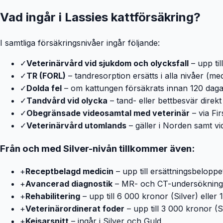
Vad ingår i Lassies kattförsäkring?
I samtliga försäkringsnivåer ingår följande:
✓
Veterinärvård vid sjukdom och olycksfall
– upp til
✓
TR (FORL)
– tandresorption ersätts i alla nivåer (m
✓
Dolda fel
– om kattungen försäkrats innan 120 dagar
✓
Tandvård vid olycka
– tand- eller bettbesvär direkt
✓
Obegränsade videosamtal med veterinär
– via Fir
✓
Veterinärvård utomlands
– gäller i Norden samt vid 
Från och med Silver-nivån tillkommer även:
+
Receptbelagd medicin
– upp till ersättningsbeloppe
+
Avancerad diagnostik
– MR- och CT-undersökning er
+
Rehabilitering
– upp till 6 000 kronor (Silver) eller
+
Veterinärordinerat foder
– upp till 3 000 kronor (S
+
Kejsarsnitt
– ingår i Silver och Guld