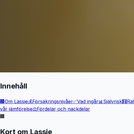
Innehåll
🏢
Om Lassie
💰
Försäkringsnivåer
✅
Vad ingår
📊
Självrisk
🧮
Rä
vår jämförelse
⚖️
Fördelar och nackdelar
🏢
Kort om Lassie