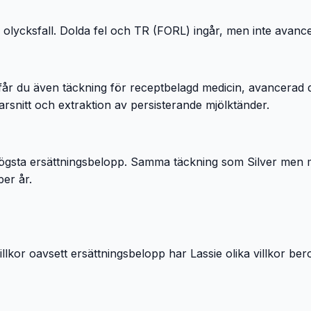
lycksfall. Dolda fel och TR (FORL) ingår, men inte avancera
 får du även täckning för receptbelagd medicin, avancerad d
arsnitt och extraktion av persisterande mjölktänder.
gsta ersättningsbelopp. Samma täckning som Silver men med
per år.
illkor oavsett ersättningsbelopp har Lassie olika villkor b