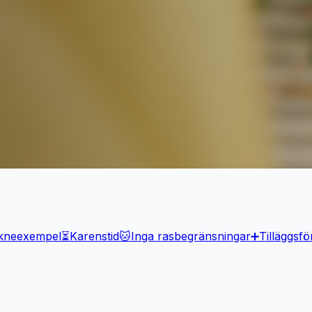
kneexempel
⏳
Karenstid
🐱
Inga rasbegränsningar
➕
Tilläggsfö