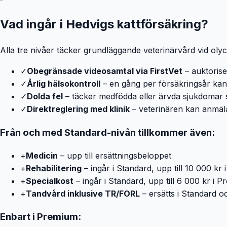
Vad ingår i Hedvigs kattförsäkring?
Alla tre nivåer täcker grundläggande veterinärvård vid olyc
✓
Obegränsade videosamtal via FirstVet
– auktorise
✓
Årlig hälsokontroll
– en gång per försäkringsår kan 
✓
Dolda fel
– täcker medfödda eller ärvda sjukdomar so
✓
Direktreglering med klinik
– veterinären kan anmäla 
Från och med Standard-nivån tillkommer även:
+
Medicin
– upp till ersättningsbeloppet
+
Rehabilitering
– ingår i Standard, upp till 10 000 kr
+
Specialkost
– ingår i Standard, upp till 6 000 kr i 
+
Tandvård inklusive TR/FORL
– ersätts i Standard 
Enbart i Premium: