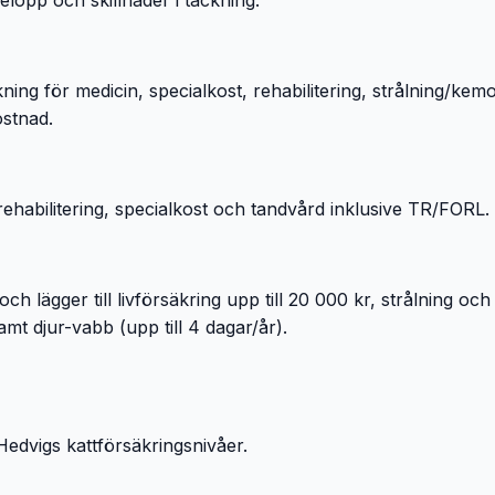
elopp och skillnader i täckning:
ing för medicin, specialkost, rehabilitering, strålning/kemo
ostnad.
n, rehabilitering, specialkost och tandvård inklusive TR/FORL.
h lägger till livförsäkring upp till 20 000 kr, strålning och c
samt djur-vabb (upp till 4 dagar/år).
Hedvigs kattförsäkringsnivåer.