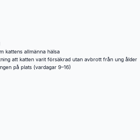
d
om kattens allmänna hälsa
ng att katten varit försäkrad utan avbrott från ung ålder
ningen på plats (vardagar 9–16)