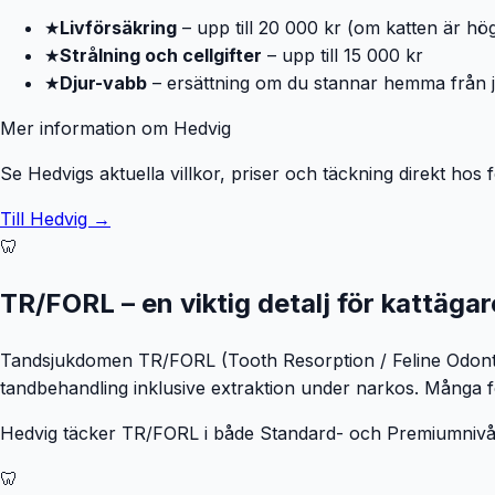
★
Livförsäkring
– upp till 20 000 kr (om katten är hö
★
Strålning och cellgifter
– upp till 15 000 kr
★
Djur-vabb
– ersättning om du stannar hemma från job
Mer information om Hedvig
Se Hedvigs aktuella villkor, priser och täckning direkt hos 
Till Hedvig →
🦷
TR/FORL – en viktig detalj för kattägar
Tandsjukdomen TR/FORL (Tooth Resorption / Feline Odontoc
tandbehandling inklusive extraktion under narkos. Många förs
Hedvig täcker TR/FORL i både Standard- och Premiumnivån.
🦷