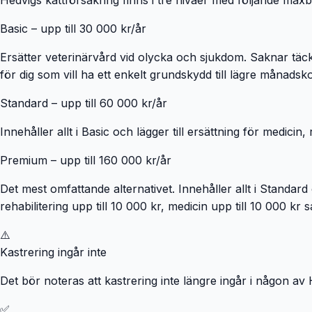
Hedvigs kattförsäkring finns i tre nivåer med följande maxb
Basic – upp till 30 000 kr/år
Ersätter veterinärvård vid olycka och sjukdom. Saknar täckn
för dig som vill ha ett enkelt grundskydd till lägre månadsk
Standard – upp till 60 000 kr/år
Innehåller allt i Basic och lägger till ersättning för medici
Premium – upp till 160 000 kr/år
Det mest omfattande alternativet. Innehåller allt i Standard oc
rehabilitering upp till 10 000 kr, medicin upp till 10 000 kr 
⚠️
Kastrering ingår inte
Det bör noteras att kastrering inte längre ingår i någon av 
✅