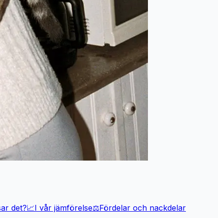
ar det?
📈
I vår jämförelse
⚖️
Fördelar och nackdelar