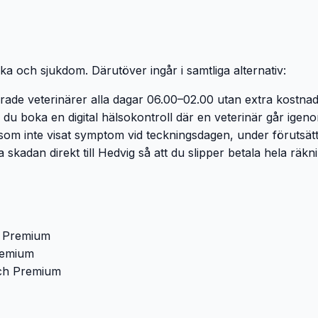
ka och sjukdom. Därutöver ingår i samtliga alternativ:
rade veterinärer alla dagar 06.00–02.00 utan extra kostna
du boka en digital hälsokontroll där en veterinär går igen
m inte visat symptom vid teckningsdagen, under förutsättni
skadan direkt till Hedvig så att du slipper betala hela räk
 i Premium
Premium
och Premium