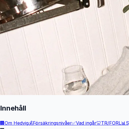
Innehåll
🏢
Om Hedvig
💰
Försäkringsnivåer
✅
Vad ingår
🦷
TR/FORL
📊
S