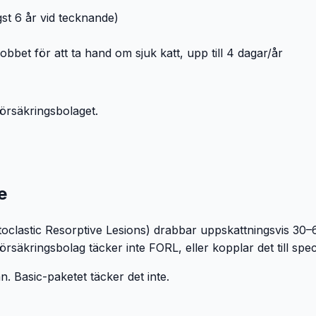
gst 6 år vid tecknande)
bet för att ta hand om sjuk katt, upp till 4 dagar/år
försäkringsbolaget.
e
lastic Resorptive Lesions) drabbar uppskattningsvis 30–6
äkringsbolag täcker inte FORL, eller kopplar det till specif
 Basic-paketet täcker det inte.