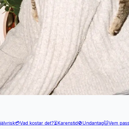
jälvrisk
💳
Vad kostar det?
⏳
Karenstid
🚫
Undantag
🐱
Vem pass