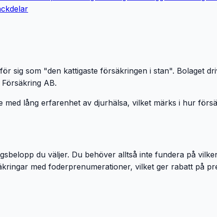
ackdelar
 sig som "den kattigaste försäkringen i stan". Bolaget dri
r Försäkring AB.
 med lång erfarenhet av djurhälsa, vilket märks i hur förs
ngsbelopp du väljer. Du behöver alltså inte fundera på vilk
kringar med foderprenumerationer, vilket ger rabatt på pr