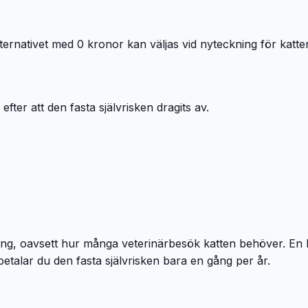
ernativet med 0 kronor kan väljas vid nyteckning för katte
ter att den fasta självrisken dragits av.
ång, oavsett hur många veterinärbesök katten behöver. En l
talar du den fasta självrisken bara en gång per år.