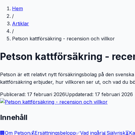
Hem
/
Artiklar
/
Petson kattförsäkring - recension och villkor
Petson kattförsäkring - rece
Petson är ett relativt nytt försäkringsbolag på den svensk
kattförsäkring erbjuder, hur villkoren ser ut, och vad du b
Publicerad:
17 februari 2026
Uppdaterad:
17 februari 2026
Innehåll
🏢
Om Petson
💰
Ersättningsbelopp
✅
Vad ingår
📊
Självrisk
⏳
Ka