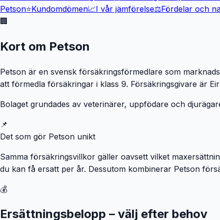
Petson
⭐
Kundomdömen
📈
I vår jämförelse
⚖️
Fördelar och n
🏢
Kort om Petson
Petson är en svensk försäkringsförmedlare som marknadsför
att förmedla försäkringar i klass 9. Försäkringsgivare är Ei
Bolaget grundades av veterinärer, uppfödare och djurägare
📌
Det som gör Petson unikt
Samma försäkringsvillkor gäller oavsett vilket maxersättni
du kan få ersatt per år. Dessutom kombinerar Petson försä
💰
Ersättningsbelopp – välj efter behov