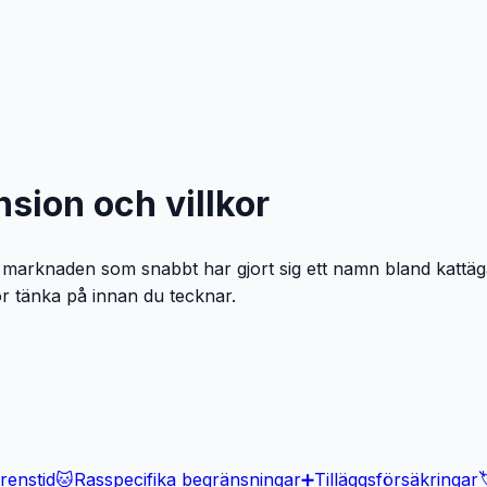
nsion och villkor
a marknaden som snabbt har gjort sig ett namn bland kattäg
ör tänka på innan du tecknar.
renstid
🐱
Rasspecifika begränsningar
➕
Tilläggsförsäkringar
