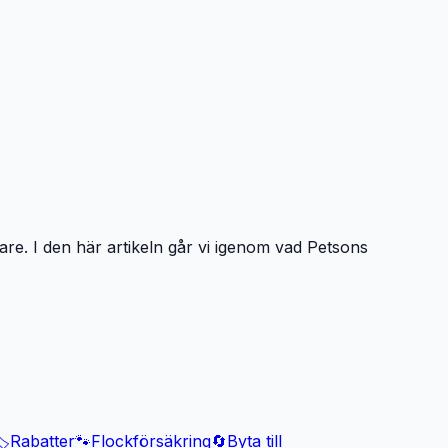
are. I den här artikeln går vi igenom vad Petsons
️
Rabatter
🐾
Flockförsäkring
🔄
Byta till