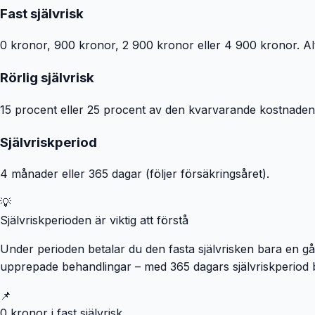
Fast självrisk
0 kronor, 900 kronor, 2 900 kronor eller 4 900 kronor. Alt
Rörlig självrisk
15 procent eller 25 procent av den kvarvarande kostnaden ef
Självriskperiod
4 månader eller 365 dagar (följer försäkringsåret).
💡
Självriskperioden är viktig att förstå
Under perioden betalar du den fasta självrisken bara en g
upprepade behandlingar – med 365 dagars självriskperiod be
📌
0 kronor i fast självrisk