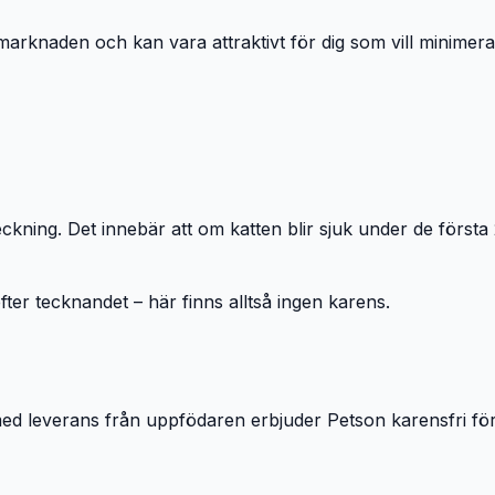
på marknaden och kan vara attraktivt för dig som vill minime
ning. Det innebär att om katten blir sjuk under de första 2
fter tecknandet – här finns alltså ingen karens.
d leverans från uppfödaren erbjuder Petson karensfri förs