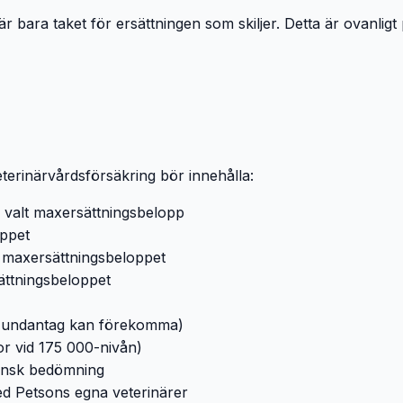
r bara taket för ersättningen som skiljer. Detta är ovanligt
erinärvårdsförsäkring bör innehålla:
l valt maxersättningsbelopp
oppet
l maxersättningsbeloppet
sättningsbeloppet
ika undantag kan förekomma)
or vid 175 000-nivån)
cinsk bedömning
ed Petsons egna veterinärer