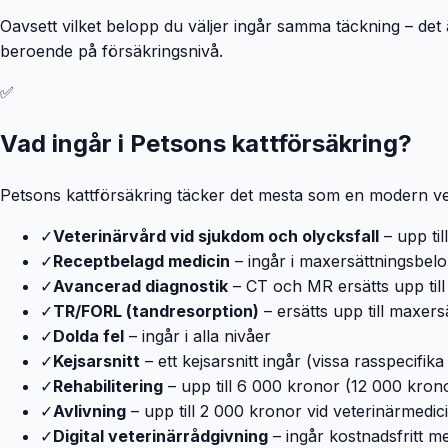
Oavsett vilket belopp du väljer ingår samma täckning – det ä
beroende på försäkringsnivå.
✅
Vad ingår i Petsons kattförsäkring?
Petsons kattförsäkring täcker det mesta som en modern vet
✓
Veterinärvård vid sjukdom och olycksfall
– upp til
✓
Receptbelagd medicin
– ingår i maxersättningsbel
✓
Avancerad diagnostik
– CT och MR ersätts upp til
✓
TR/FORL (tandresorption)
– ersätts upp till maxer
✓
Dolda fel
– ingår i alla nivåer
✓
Kejsarsnitt
– ett kejsarsnitt ingår (vissa rasspecif
✓
Rehabilitering
– upp till 6 000 kronor (12 000 kron
✓
Avlivning
– upp till 2 000 kronor vid veterinärmedi
✓
Digital veterinärrådgivning
– ingår kostnadsfritt m