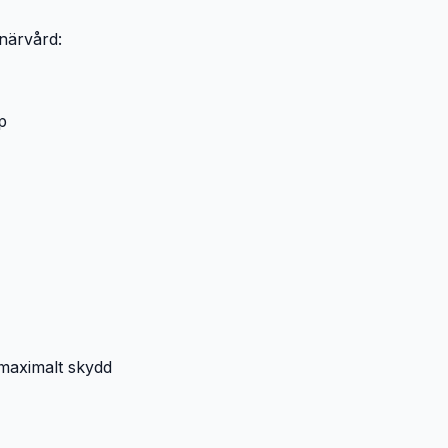
inärvård:
p
maximalt skydd