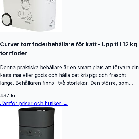
Curver torrfoderbehållare för katt - Upp till 12 kg
torrfoder
Denna praktiska behållare är en smart plats att förvara din
katts mat eller godis och hålla det krispigt och fräscht
länge. Behållaren finns i två storlekar. Den större, som
rymmer hela 12 kg, är även perfekt för hushåll med flera
437
kr
katter! Mellan behållare och lock finns en lufttät
Jämför priser och butiker →
gummitätning. Därigenom hålls maten fräsch och fodrets
smaker och aromer bevaras. Locket är utrustat med en
separat öppning för enkel exakt dosering av maten varje
dag. Smart: du bestämmer själv när katten ska belönas för
locket stängs med en säkerhetsstängning som inte heller