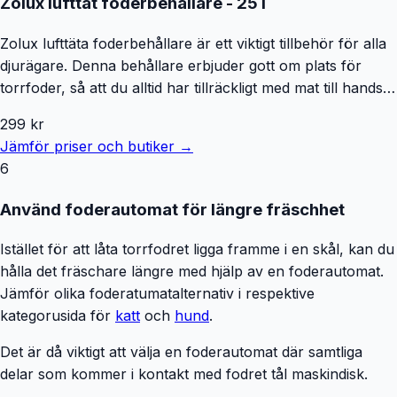
Zolux lufttät foderbehållare - 25 l
Zolux lufttäta foderbehållare är ett viktigt tillbehör för alla
djurägare. Denna behållare erbjuder gott om plats för
torrfoder, så att du alltid har tillräckligt med mat till hands
för ditt husdjur. Det lufttäta locket med gummitätning ser till
299
kr
att maten alltid håller sig fräsch och aromatisk. Så kan du
Jämför priser och butiker →
vara säker på att din hund eller katt alltid får njuta av den
6
bästa maten. Matbehållaren är tillverkad av robust plast.
Detta material är inte bara hållbart utan också lätt att
Använd foderautomat för längre fräschhet
rengöra. Det innebär att behållaren alltid förblir hygienisk
och ditt husdjurs mat är av bästa kvalitet. Även om Zolux
Istället för att låta torrfodret ligga framme i en skål, kan du
lufttäta foderbehållare rymmer mycket, är den fortfarande
hålla det fräschare längre med hjälp av en foderautomat.
tillräckligt kompakt för att enkelt passa i ditt kök eller
Jämför olika foderatumatalternativ i respektive
skafferi. Zolux lufttät foderbehållare i överblick: Praktisk
kategorusida för
katt
och
hund
.
torrfoder behållare för hundar och katter Håller torrfoder
Det är då viktigt att välja en foderautomat där samtliga
fräscht och aromatiskt: tack vare det lufttäta locket med
delar som kommer i kontakt med fodret tål maskindisk.
gummitätning Stor kapacitet: rymmer mycket torrfoder