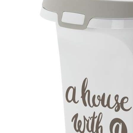
lilla älskling och till och med titta på när den äter och även
prata till den via ljudfunktionen. När fodermängden börjar
ta slut hörs en varningssignal som påminner dig om att
fylla på automaten med foder igen. EYENIMAL SMART
liten foderautomat i korthet: Automatisk
torrfoderdispenser för katter och små hundar Upp till 12
portioner per dag: tider och mängd kan förprogrammeras
Fjärrkontroll via mobilapp: praktiskt för ägare som är på
språng under dagen Med live videoströmning: för att
kontrollera hur djuret har det Med ljudfunktion: för att
ropa till eller lyssna på djuret Varning när fodermängden
är låg Uttagbar fyllningsbehållare och matskål: tål
maskindisk Volym per portion: upp till 100 g Typ av foder:
torrfoder Strömförsörjning: nätanslutning eller
batterifunktion Timerfunktion: ja Material: ABS-plast Mått:
L 40 x B 25 x H 35 cm Färg: svart Observera: Ska ej
användas tillsammans med våtfoder eller fuktigt foder!