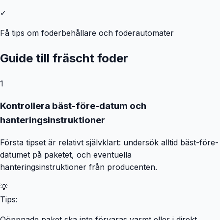
✓
Få tips om foderbehållare och foderautomater
Guide till fräscht foder
1
Kontrollera bäst-före-datum och
hanteringsinstruktioner
Första tipset är relativt självklart: undersök alltid bäst-före-
datumet på paketet, och eventuella
hanteringsinstruktioner från producenten.
💡
Tips:
Oöppnade paket ska inte förvaras varmt eller i direkt