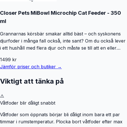
Closer Pets MiBowl Microchip Cat Feeder - 350
ml
Grannarnas körsbär smakar alltid bäst – och syskonens
djurfoder i många fall också, inte sant? Om du också lever
i ett hushåll med flera djur och måste se till att en eller
flera av dina skyddslingar kan äta sitt foder i lugn och ro,
1499
kr
är Closer Pets MiBowl Microchip Cat Feeder ett bra val.
Jämför priser och butiker →
Den diskreta foderautomaten kan programmeras för upp
till tio djur och öppnas endast när katten eller hunden med
Viktigt att tänka på
det rätta mikrochipet står framför den. För mycket unga
eller små djur kan man dessutom fästa två klämmor som
⚠️
portionsskydd på sidorna, så att större djur inte har någon
Våtfoder blir dåligt snabbt
chans att komma åt fodret. Den kompakta designen gör att
Closer Pets MiBowl Microchip Cat Feeder även kan
Våtfoder som öppnats börjar bli dåligt inom bara ett par
placeras i små bostadsutrymmen. Closer Pets MiBowl
timmar i rumstemperatur. Plocka bort våtfoder efter max
Microchip Cat Feeder i korthet: Modern foderautomat med