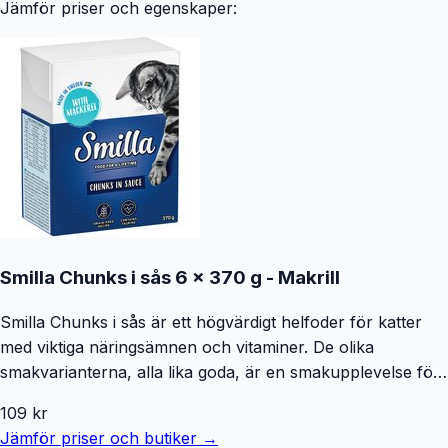
Jämför priser och egenskaper:
Smilla Chunks i sås 6 x 370 g - Makrill
Smilla Chunks i sås är ett högvärdigt helfoder för katter
med viktiga näringsämnen och vitaminer. De olika
smakvarianterna, alla lika goda, är en smakupplevelse för
gourmetkatter. Smilla Chunks i sås är spannmålsfritt och
109
kr
innehåller inte tillsatser av socker, smakförstärkare,
Jämför priser och butiker →
konserveringsmedel eller soja. Det framställs i Sverige med