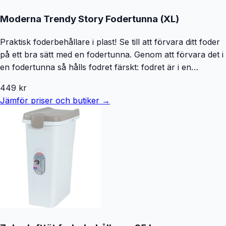
Moderna Trendy Story Fodertunna (XL)
Praktisk foderbehållare i plast! Se till att förvara ditt foder
på ett bra sätt med en fodertunna. Genom att förvara det i
en fodertunna så hålls fodret färskt: fodret är i en
försluten behållare fodret utsätts inte för ljus förvara
449
kr
fodertunnan mörkt och svalt för att optimera fodrets
Jämför priser och butiker →
hållbarhet Finns i tre storlekar: S: Rymmer 6 liter. Mått: L
21,7 x B 27,3 x H 27,5 cm L: Rymmer 20 liter. Mått: 20 L, L
36.5 x B 29.5 x H 42.5 cm. Hjul och skopa medföljer. XL:
Rymmer 38 liter. Mått: L 46.3 x B 37.5 x H 51.3 cm . Hjul
och skopa medföljer