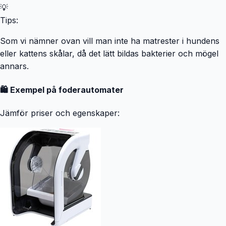
Lätt att rengöra: den tål maskindisk Kompakt design:
💡
passar enkelt i ditt kök eller skafferi Färg: vit/grå Material:
Tips:
plast (PP, polypropen) Mått: L 22 x B 33 x H 41 cm /
volym: 15 l L 24 x B 39 x H 51 cm / volym: 25 l Skötselråd:
Som vi nämner ovan vill man inte ha matrester i hundens
kan diskas i diskmaskin
eller kattens skålar, då det lätt bildas bakterier och mögel
annars.
🛍️ Exempel på foderautomater
Jämför priser och egenskaper: