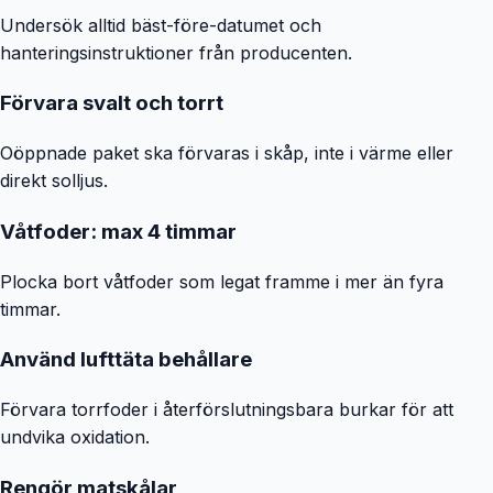
Undersök alltid bäst-före-datumet och
foderautomat med mikrochip, en foderskål, två
hanteringsinstruktioner från producenten.
portionsskyddsklämmor, ett elektroniskt id. med
skivhalsbandshänge, namnskyltar i fyra olika färger, en
Förvara svalt och torrt
bruksanvisning Observera: Om ditt husdjur redan har ett
mikrochip, känner foderautomaten automatiskt igen detta
Oöppnade paket ska förvaras i skåp, inte i värme eller
när det sätts i drift. För ochippade katter och hundar kan
direkt solljus.
det medföljande id-skivhänget enkelt fästas på halsbandet
för att använda Closer Pets MiBowl Microchip Cat Feeder.
Våtfoder: max 4 timmar
Batterierna ingår inte! Endast lämplig för inomhusbruk!
Plocka bort våtfoder som legat framme i mer än fyra
timmar.
Använd lufttäta behållare
Förvara torrfoder i återförslutningsbara burkar för att
undvika oxidation.
Rengör matskålar