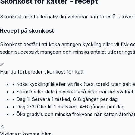
Skonkost för katter - recept
Skonkost är ett alternativ din veterinär kan föreslå, utöver
Recept på skonkost
Skonkost består i att koka antingen kyckling eller vit fis
sedan successivt mängden och minska antalet utfordringstillfä
✅
Hur du förbereder skonkost för katt:
• Koka kycklingfilé eller vit fisk (t.ex. torsk) utan salt 
• Strimla eller dela i mycket små bitar när det svalnat
• Dag 1: Servera 1 tesked, 6-8 gånger per dag
• Dag 2-3: Öka till 1 matsked, 4-6 gånger per dag
• Öka gradvis och minska frekvens när katten återhä
⚠️
Viktigt att komma ihåg: