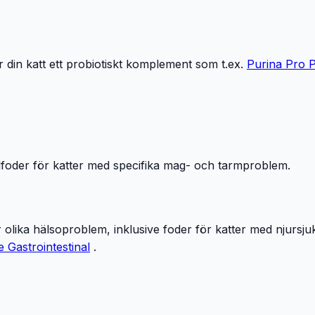
r din katt ett probiotiskt komplement som t.ex.
Purina Pro P
foder för katter med specifika mag- och tarmproblem.
r olika hälsoproblem, inklusive foder för katter med njursju
e Gastrointestinal
.