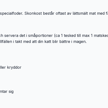
 specialfoder. Skonkost består oftast av lättsmält mat med få
k och servera det i småportioner (ca 1 tesked till max 1 ma
llen i takt med att din katt blir bättre i magen.
eller kryddor
mtar sig