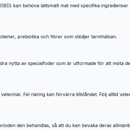
IBD) kan behöva lättsmält mat med specifika ingredienser fö
teiner, prebiotika och fibrer som stödjer tarmhälsan.
 dra nytta av specialfoder som är utformade för att möta d
eterinär. Fel näring kan förvärra tillståndet. Följ alltid v
perioden den behandlas, så att du kan bevaka deras allmäntil