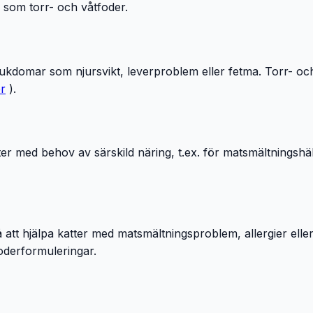
e som torr- och våtfoder.
 sjukdomar som njursvikt, leverproblem eller fetma. Torr- oc
er
).
er med behov av särskild näring, t.ex. för matsmältningshä
tt hjälpa katter med matsmältningsproblem, allergier eller
 foderformuleringar.