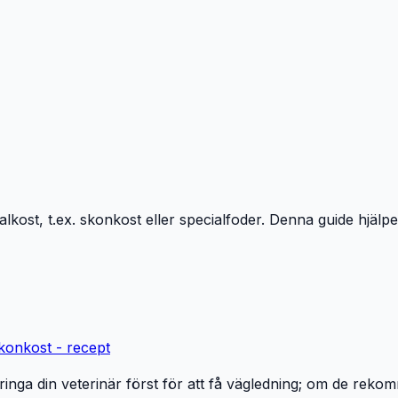
ialkost, t.ex. skonkost eller specialfoder. Denna guide hjälp
konkost - recept
att ringa din veterinär först för att få vägledning; om de re