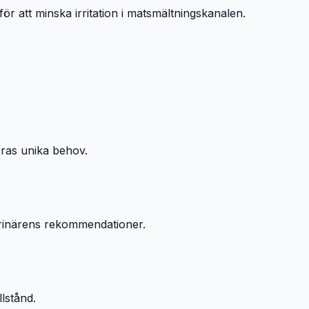
r att minska irritation i matsmältningskanalen.
eras unika behov.
eterinärens rekommendationer.
lstånd.