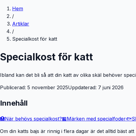
Hem
/
Artiklar
/
Specialkost för katt
Specialkost för katt
Ibland kan det bli så att din katt av olika skäl behöver spec
Publicerad: 5 november 2025
Uppdaterad: 7 juni 2026
Innehåll
🏥
När behövs specialkost?
🏪
Märken med specialfoder
🐟
S
Om din katts bajs är rinnig i flera dagar är det alltid bäst 