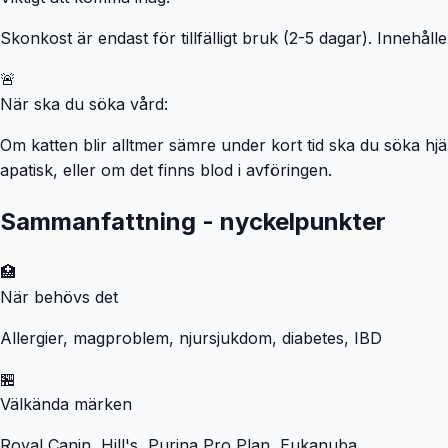
Skonkost är endast för tillfälligt bruk (2-5 dagar). Innehålle
🚨
När ska du söka vård:
Om katten blir alltmer sämre under kort tid ska du söka hjä
apatisk, eller om det finns blod i avföringen.
Sammanfattning - nyckelpunkter
🏥
När behövs det
Allergier, magproblem, njursjukdom, diabetes, IBD
🏪
Välkända märken
Royal Canin, Hill's, Purina Pro Plan, Eukanuba