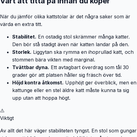
Värt att titta på innan du köper
När du jämför olika kattstolar är det några saker som är
värda en extra titt.
Stabilitet.
En ostadig stol skrämmer många katter.
Den bör stå stadigt även när katten landar på den.
Storlek.
Liggytan ska rymma en ihoprullad katt, och
stommen bära vikten med marginal.
Tvättbar dyna.
Ett avtagbart överdrag som tål 30
grader gör att platsen håller sig fräsch över tid.
Höjd kontra åtkomst.
Upphöjt ger överblick, men en
kattunge eller en stel äldre katt måste kunna ta sig
upp utan att hoppa högt.
⚠️
Viktigt
Av allt det här väger stabiliteten tyngst. En stol som gungar