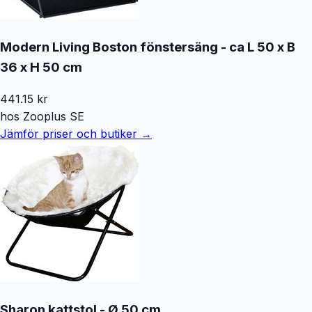
Modern Living Boston fönstersäng - ca L 50 x B
36 x H 50 cm
441.15
kr
hos
Zooplus SE
Jämför priser och butiker →
Sharon kattstol - Ø 50 cm