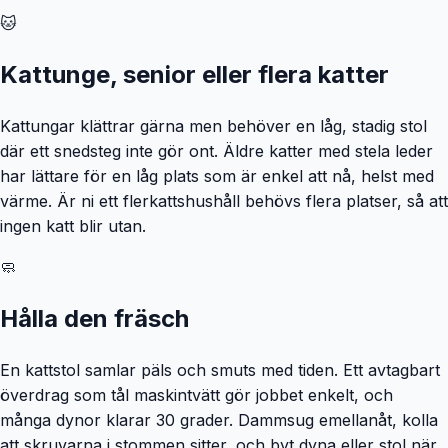
🐱
Kattunge, senior eller flera katter
Kattungar klättrar gärna men behöver en låg, stadig stol
där ett snedsteg inte gör ont. Äldre katter med stela leder
har lättare för en låg plats som är enkel att nå, helst med
värme. Är ni ett flerkattshushåll behövs flera platser, så att
ingen katt blir utan.
🧼
Hålla den fräsch
En kattstol samlar päls och smuts med tiden. Ett avtagbart
överdrag som tål maskintvätt gör jobbet enkelt, och
många dynor klarar 30 grader. Dammsug emellanåt, kolla
att skruvarna i stommen sitter, och byt dyna eller stol när