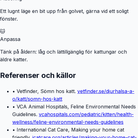
Ett lugnt läge en bit upp från golvet, gärna vid ett soligt
fönster.
🐱
Anpassa
Tänk på åldern: låg och lättillgänglig för kattungar och
äldre katter.
Referenser och källor
• Vetfinder, Sömn hos katt.
vetfinder.se/djurhalsa-a-
o/katt/somn-hos-katt
• VCA Animal Hospitals, Feline Environmental Needs
Guidelines.
vcahospitals.com/pediatric/kitten/health-
wellness/feline-environmental-needs-guidelines
• International Cat Care, Making your home cat
friendly.
icatcare.org/articles/making-your-home-cat-