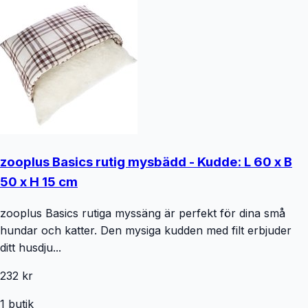
zooplus Basics rutig mysbädd - Kudde: L 60 x B
50 x H 15 cm
zooplus Basics rutiga myssäng är perfekt för dina små
hundar och katter. Den mysiga kudden med filt erbjuder
ditt husdju...
232 kr
1
butik