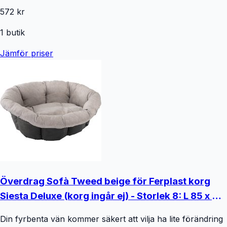
572 kr
1
butik
Jämför priser
Överdrag Sofà Tweed beige för Ferplast korg
Siesta Deluxe (korg ingår ej) - Storlek 8: L 85 x B
62 x H 28,5 cm
Din fyrbenta vän kommer säkert att vilja ha lite förändring