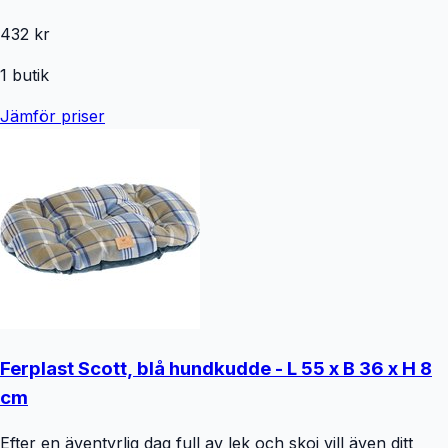
432 kr
1
butik
Jämför priser
Ferplast Scott, blå hundkudde - L 55 x B 36 x H 8
cm
Efter en äventyrlig dag full av lek och skoj vill även ditt