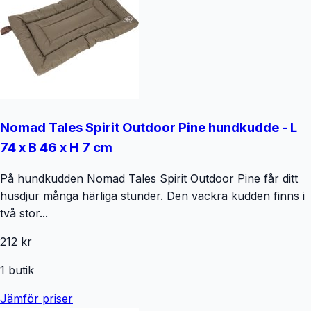
Nomad Tales Spirit Outdoor Pine hundkudde - L
74 x B 46 x H 7 cm
På hundkudden Nomad Tales Spirit Outdoor Pine får ditt
husdjur många härliga stunder. Den vackra kudden finns i
två stor...
212 kr
1
butik
Jämför priser