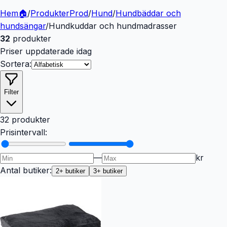
Hem
🏠
/
Produkter
Prod
/
Hund
/
Hundbäddar och
hundsängar
/
Hundkuddar och hundmadrasser
32
produkter
Priser uppdaterade idag
Sortera:
Filter
32 produkter
Prisintervall:
—
kr
Antal butiker:
2
+ butiker
3
+ butiker