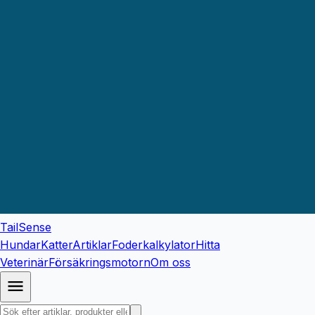
TailSense
Hundar
Katter
Artiklar
Foderkalkylator
Hitta
Veterinär
Försäkringsmotorn
Om oss