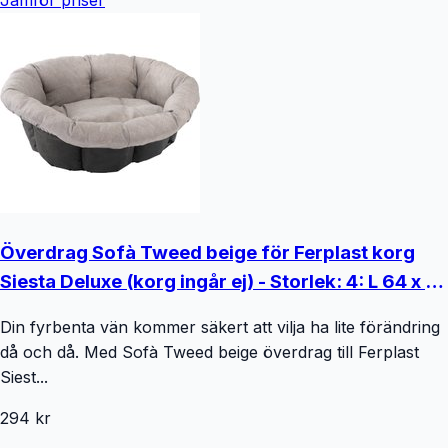
Överdrag Sofà Tweed beige för Ferplast korg
Siesta Deluxe (korg ingår ej) - Storlek: 4: L 64 x B
48 x H 25 cm
Din fyrbenta vän kommer säkert att vilja ha lite förändring
då och då. Med Sofà Tweed beige överdrag till Ferplast
Siest...
294 kr