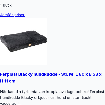
1
butik
Jämför priser
Ferplast Blacky hundkudde - Stl. M: L 80 x B 58 x
H 11 cm
Här kan din fyrbenta vän koppla av i lugn och ro! Ferplast
hundkudde Blacky erbjuder din hund en stor, tjockt
vadderad l...