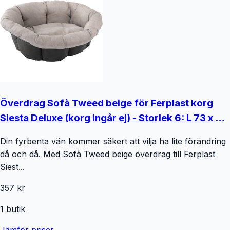
Överdrag Sofà Tweed beige för Ferplast korg
Siesta Deluxe (korg ingår ej) - Storlek 6: L 73 x B
55 x H 27 cm
Din fyrbenta vän kommer säkert att vilja ha lite förändring
då och då. Med Sofà Tweed beige överdrag till Ferplast
Siest...
357 kr
1
butik
Jämför priser