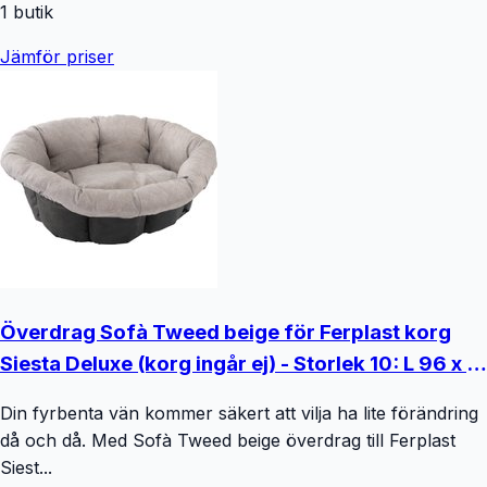
1
butik
Jämför priser
Överdrag Sofà Tweed beige för Ferplast korg
Siesta Deluxe (korg ingår ej) - Storlek 10: L 96 x B
71 x H 32 cm
Din fyrbenta vän kommer säkert att vilja ha lite förändring
då och då. Med Sofà Tweed beige överdrag till Ferplast
Siest...