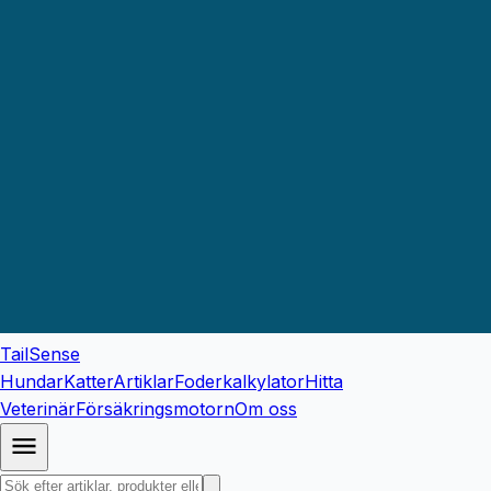
TailSense
Hundar
Katter
Artiklar
Foderkalkylator
Hitta
Veterinär
Försäkringsmotorn
Om oss