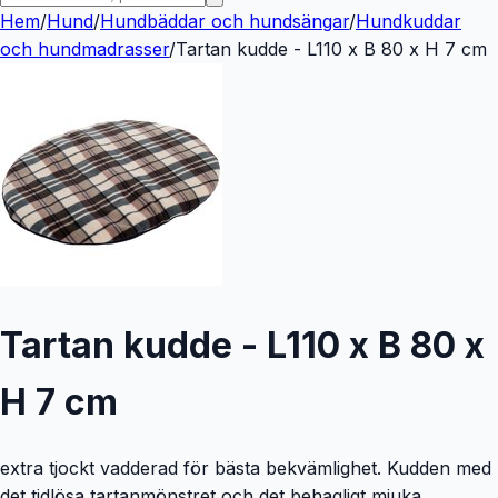
Hem
/
Hund
/
Hundbäddar och hundsängar
/
Hundkuddar
och hundmadrasser
/
Tartan kudde - L110 x B 80 x H 7 cm
Tartan kudde - L110 x B 80 x
H 7 cm
extra tjockt vadderad för bästa bekvämlighet. Kudden med
det tidlösa tartanmönstret och det behagligt mjuka